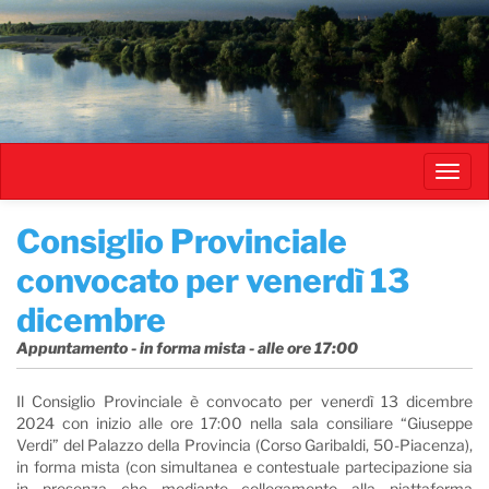
Salta
al
contenuto
principale
Toggl
navig
Consiglio Provinciale
convocato per venerdì 13
dicembre
Appuntamento - in forma mista - alle ore 17:00
Il Consiglio Provinciale è convocato per venerdì 13 dicembre
2024 con inizio alle ore 17:00 nella sala consiliare “Giuseppe
Verdi” del Palazzo della Provincia (Corso Garibaldi, 50-Piacenza),
in forma mista (con simultanea e contestuale partecipazione sia
in presenza che mediante collegamento alla piattaforma