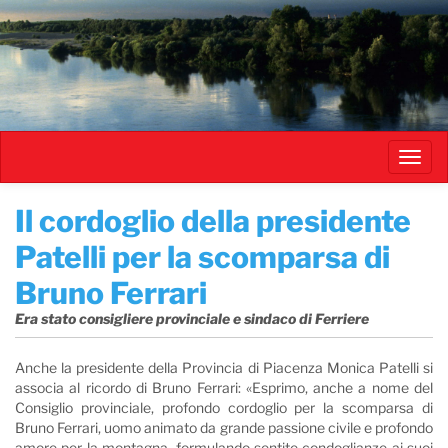
Salta
al
contenuto
principale
Toggl
navig
​Il cordoglio della presidente
Patelli per la scomparsa di
Bruno Ferrari
Era stato consigliere provinciale e sindaco di Ferriere
Anche la presidente della Provincia di Piacenza Monica Patelli si
associa al ricordo di Bruno Ferrari: «Esprimo, anche a nome del
Consiglio provinciale, profondo cordoglio per la scomparsa di
Bruno Ferrari, uomo animato da grande passione civile e profondo
amore per la montagna, formulando sentite condoglianze ai suoi