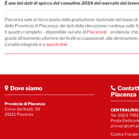
È uno dei dati di spicco del consutivo 2024 del mercato del lavoro,
Piacenza sale al terzo posto nella graduatoria nazionale del tasso di 
della Provincia di Piacenza, dei dati della rilevazione continua sulle for
Il quadro completo - disponibile sul sito di
Piacenz@
- evidenzia che,
grazie all’aumento ulteriore dei livelli occupazionali, alla diminuzion
L’analisi integrale è a
questo link
.
Dove siamo
Contatt
Piacenza
Provincia di Piacenza
Corso Garibaldi, 50
CENTRALINO:
29121 Piacenza
Tel. 0523 7951
Posta Elettroni
provpc@cert.pr
Codice Fiscal