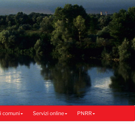
ai comuni
Servizi online
PNRR