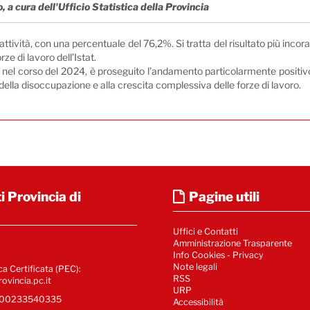
 a cura dell'Ufficio Statistica della Provincia
attività, con una percentuale del 76,2%. Si tratta del risultato più incor
ze di lavoro dell’Istat.
 nel corso del 2024, è proseguito l’andamento particolarmente positiv
e della disoccupazione e alla crescita complessiva delle forze di lavoro.
i Provincia di
Pagine utili
Uffici e Contatti
Amministrazione Trasparente
Info Cookies
-
Privacy
Note legali
ca Certificata (PEC):
RSS
ovincia.pc.it
URP
e 00233540335
Accessibilità