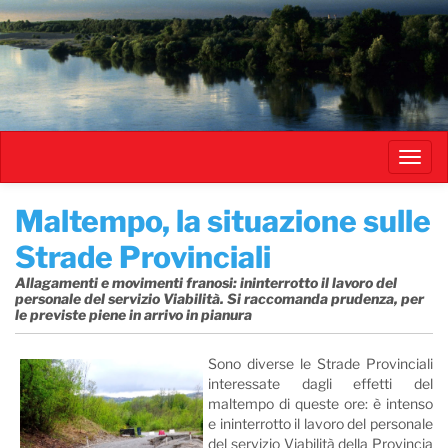
Salta
al
contenuto
principale
Toggl
navig
Maltempo, la situazione sulle
Strade Provinciali
Allagamenti e movimenti franosi: ininterrotto il lavoro del
personale del servizio Viabilità. Si raccomanda prudenza, per
le previste piene in arrivo in pianura
Sono diverse le Strade Provinciali
interessate dagli effetti del
maltempo di queste ore: è intenso
e ininterrotto il lavoro del personale
del servizio Viabilità della Provincia