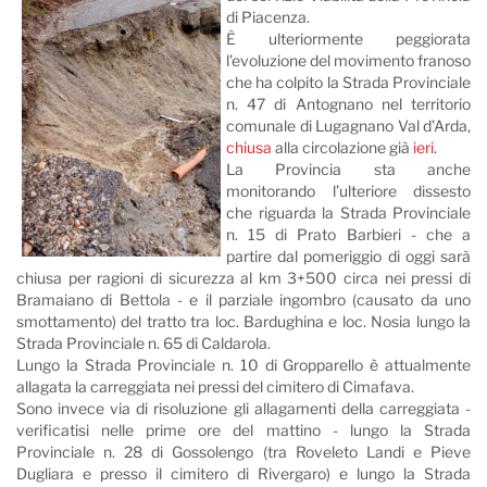
di Piacenza.
È ulteriormente peggiorata
l’evoluzione del movimento franoso
che ha colpito la Strada Provinciale
n. 47 di Antognano nel territorio
comunale di Lugagnano Val d’Arda,
chiusa
alla circolazione già
ieri
.
La Provincia sta anche
monitorando l’ulteriore dissesto
che riguarda la Strada Provinciale
n. 15 di Prato Barbieri - che a
partire dal pomeriggio di oggi sarà
chiusa per ragioni di sicurezza al km 3+500 circa nei pressi di
Bramaiano di Bettola - e il parziale ingombro (causato da uno
smottamento) del tratto tra loc. Bardughina e loc. Nosia lungo la
Strada Provinciale n. 65 di Caldarola.
Lungo la Strada Provinciale n. 10 di Gropparello è attualmente
allagata la carreggiata nei pressi del cimitero di Cimafava.
Sono invece via di risoluzione gli allagamenti della carreggiata -
verificatisi nelle prime ore del mattino - lungo la Strada
Provinciale n. 28 di Gossolengo (tra Roveleto Landi e Pieve
Dugliara e presso il cimitero di Rivergaro) e lungo la Strada