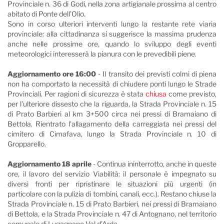
Provinciale n. 36 di Godi, nella zona artigianale prossima al centro
abitato di Ponte dell’Olio.
Sono in corso ulteriori interventi lungo la restante rete viaria
provinciale: alla cittadinanza si suggerisce la massima prudenza
anche nelle prossime ore, quando lo sviluppo degli eventi
meteorologici interesserà la pianura con le prevedibili piene.
Aggiornamento ore 16:00
- Il transito dei previsti colmi di piena
non ha comportato la necessità di chiudere ponti lungo le Strade
Provinciali. Per ragioni di sicurezza è stata
chiusa
come previsto,
per
l’ulteriore dissesto che la riguarda, la Strada Provinciale n. 15
di Prato Barbieri al km 3+500 circa nei pressi di Bramaiano di
Bettola. Rientrato l'allagamento del
la carreggiata nei pressi del
cimitero di Cimafava, l
ungo la Strada Provinciale
n. 10 di
Gropparello
.
Aggiornamento 18 aprile
- Continua ininterrotto, anche in queste
ore, il lavoro del servizio Viabilità: il personale è impegnato su
diversi fronti
per ripristinare le situazioni più urgenti (in
particolare con la pulizia di tombini, canali, ecc.).
Restano chiuse
la
Strada Provinciale n. 15 di Prato Barbieri,
nei pressi di Bramaiano
di Bettola, e la
Strada Provinciale n. 47 di Antognano, nel territorio
comunale di Lugagnano Val d’Arda.