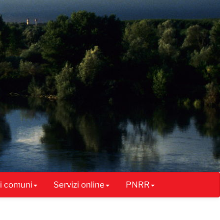
ai comuni
Servizi online
PNRR