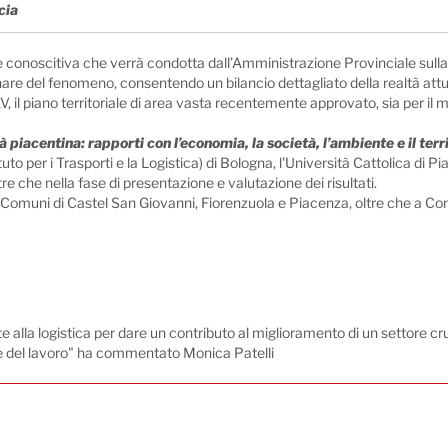
cia
 conoscitiva che verrà condotta dall’Amministrazione Provinciale sulla l
inare del fenomeno, consentendo un bilancio dettagliato della realtà attual
, il piano territoriale di area vasta recentemente approvato, sia per il m
à piacentina: rapporti con l’economia, la società, l’ambiente e il territ
ituto per i Trasporti e la Logistica) di Bologna, l'Università Cattolica di 
re che nella fase di presentazione e valutazione dei risultati.
i Comuni di Castel San Giovanni, Fiorenzuola e Piacenza, oltre che a Con
lla logistica per dare un contributo al miglioramento di un settore cruci
ione del lavoro" ha commentato Monica Patelli