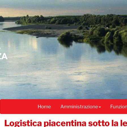
Salta
al
contenuto
principale
Home
Amministrazione
Funzio
Logistica piacentina sotto la l