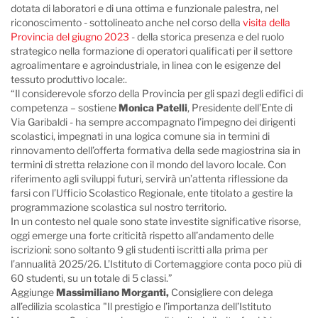
dotata di laboratori e di una ottima e funzionale palestra, nel
riconoscimento - sottolineato anche nel corso della
visita della
Provincia del giugno 2023
- della storica presenza e del ruolo
strategico nella formazione di operatori qualificati per il settore
agroalimentare e agroindustriale, in linea con le esigenze del
tessuto produttivo locale:.
“Il considerevole sforzo della Provincia per gli spazi degli edifici di
competenza – sostiene
Monica Patelli
, Presidente dell’Ente di
Via Garibaldi - ha sempre accompagnato l’impegno dei dirigenti
scolastici, impegnati in una logica comune sia in termini di
rinnovamento dell’offerta formativa della sede magiostrina sia in
termini di stretta relazione con il mondo del lavoro locale. Con
riferimento agli sviluppi futuri, servirà un’attenta riflessione da
farsi con l’Ufficio Scolastico Regionale, ente titolato a gestire la
programmazione scolastica sul nostro territorio.
In un contesto nel quale sono state investite significative risorse,
oggi emerge una forte criticità rispetto all’andamento delle
iscrizioni: sono soltanto 9 gli studenti iscritti alla prima per
l’annualità 2025/26. L’Istituto di Cortemaggiore conta poco più di
60 studenti, su un totale di 5 classi.”
Aggiunge
Massimiliano Morganti,
Consigliere con delega
all’edilizia scolastica "Il prestigio e l’importanza dell’Istituto