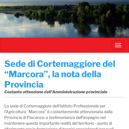
Salta
al
contenuto
principale
Toggl
navig
​Sede di Cortemaggiore del
“Marcora”, la nota della
Provincia
Costante attenzione dell'Amministrazione provinciale
La sede di Cortemaggiore dell’Istituto Professionale per
l’Agricoltura “Marcora” è costantemente attenzionata dalla
Provincia di Piacenza: a testimonianza dell’impegno nel
mantenere questa importante realtà del territorio - punto di
riferimento per la formazione di tecnici specializzati per ruoli