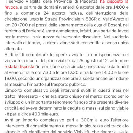
Il servizio Viabilità della Provincia di Piacenza
ha disposto la
revoca
, a partire da domani (venerdì 8 agosto) dalle ore 14:00
e
fino a domenica 24 agosto inclusa, dell’interruzione della
circolazione lungo la Strada Provinciale n. 586R di Val d’Aveto al
km 20+700 nei pressi dello sbarramento della diga di Boschi, nel
territorio di Ferriere: è stata completata, infatti, una parte dei lavori
per la messa in sicurezza del versante dissestato. Nel suddetto
intervallo di tempo, la circolazione sarà consentita a senso unico
alternato.
Al fine di completare le opere avviate in corrispondenza del
versante a monte del piano viabile, dal 25 agosto al 12 settembre
è stata disposta
l’interruzione della circolazione stradale dal lunedì
al venerdì tra le ore 7:30 e le ore 12:30 e tra le ore 14:00 e le ore
18:00, secondo un’organizzazione oraria scelta anche per ridurre
al massimo l’impatto sul trasporto pubblico.
L’importo complessivo degli interventi svolti in questi mesi nel
tratto interessato - che era stato chiuso nel marzo scorso per lo
sviluppo di un importante fenomeno franoso che presenta diverse
criticità ed aveva determinato la caduta di massi sul piano viabile
- è pari a circa 400mila euro.
Avrà un importo complessivo pari a 300mila euro l’ulteriore
intervento di consolidamento e messa in sicurezza del tracciato
stradale già pianificato dal servizio Viabilità, che ringrazia sia le