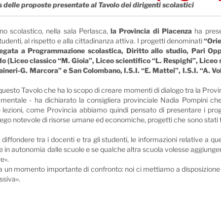
 delle proposte presentate al Tavolo dei dirigenti scolastici
no scolastico, nella sala Perlasca,
la Provincia di Piacenza
ha presen
denti, al rispetto e alla cittadinanza attiva. I progetti denominati
“Orie
legata a Programmazione scolastica, Diritto allo studio, Pari Op
o (Liceo classico “M. Gioia”, Liceo scientifico “L. Respighi”, Liceo 
aineri-G. Marcora” e San Colombano, I.S.I. “E. Mattei”, I.S.I. “A. Vo
uesto Tavolo che ha lo scopo di creare momenti di dialogo tra la Provi
damentale - ha dichiarato la consigliera provinciale Nadia Pompini ch
elle lezioni, come Provincia abbiamo quindi pensato di presentare i prog
ego notevole di risorse umane ed economiche, progetti che sono stati t
a diffondere tra i docenti e tra gli studenti, le informazioni relative a qu
te in autonomia dalle scuole e se qualche altra scuola volesse aggiunger
re
».
a un momento importante di confronto: noi ci mettiamo a disposizione
essiva
».