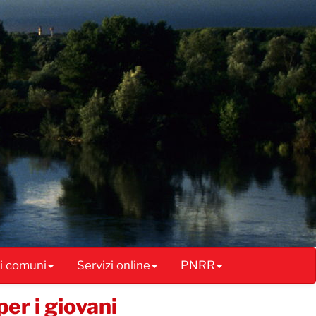
ai comuni
Servizi online
PNRR
per i giovani