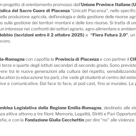
 un progetto di orientamento promosso dall’
Unione Province Italiane (U
tolica del Sacro Cuore di Piacenza
"Unicatt Piacenza", nello specific
lla produzione agricola, dell'enologia e della gestione delle risorse ag
sulla gestione dei territori montani e delle loro risorse. Si tratta di un
 interesse nei confronti dei settori agrario, agro-alimentare e ambient
Bobbio (iscrizioni entro il 2 ottobre 2025)
e
“Fiera Futura 2.0”
, un
avoro.
lia-Romagna
con capofila la
Provincia di Piacenza
e con partner il
CI
si terze e quarte degli istituti secondari di secondo grado. Sono previs
 tra le nuove generazioni alla cultura del rispetto, sensibilizzando
ducation (o educazione tra pari), che vede gli studenti al centro del siste
sive e comunicative. Dal face to face, al pod cast, fino ai murales. La 
mblea Legislativa della Regione Emilia-Romagna
, destinato alle s
attiva attorno a tre filoni: Memoria, Legalità, Diritti e Pari Opportunit
afie, e con la
Fondazione Giulia Cecchettin
per dire “no” alle violenze