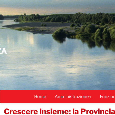
Salta
al
contenuto
principale
Home
Amministrazione
Funzio
Crescere insieme: la Provincia 