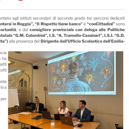
tato agli istituti secondari di secondo grado tre percorsi dedicati
ntarsi in Reggia”, “Il Rispetto tiene banco”
e
“conCittadini”
sono
portunità
, e dal
consigliere provinciale con delega alle Politiche
statale “G.M. Colombini”, I.S. “A. Tramello-Cassinari”, I.S.I. “G.D.
lta”)
alla presenza del
Dirigente dell’Ufficio Scolastico dell’Emilia-
ncia
e ha
etti
utti
este
si a
 per