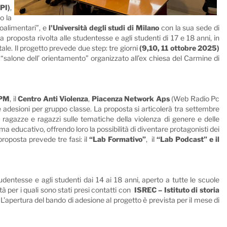
PI)
,
o la
roalimentari”, e
l'Università degli studi di Milano
con la sua sede di
a proposta rivolta alle studentesse e agli studenti di 17 e 18 anni, in
ale. Il progetto prevede due step: tre giorni
(9,10, 11 ottobre 2025)
 “salone dell’ orientamento” organizzato all’ex chiesa del Carmine di
PM
, il
Centro Anti Violenza
,
Piacenza Network Aps
(Web Radio Pc
te adesioni per gruppo classe. La proposta si articolerà tra settembre
 ragazze e ragazzi sulle tematiche della violenza di genere e delle
ma educativo, offrendo loro la possibilità di diventare protagonisti dei
proposta prevede tre fasi: il
“Lab Formativo”
, il
“Lab Podcast” e il
tudentesse e agli studenti dai 14 ai 18 anni, aperto a tutte le scuole
à per i quali sono stati presi contatti con
ISREC – Istituto di storia
. L’apertura del bando di adesione al progetto è prevista per il mese di