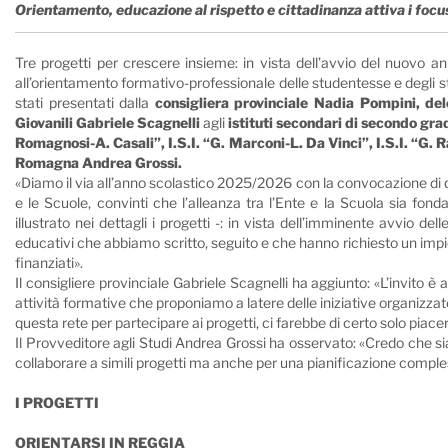
Orientamento, educazione al rispetto e cittadinanza attiva i focus
Tre progetti per crescere insieme: in vista dell’avvio del nuovo an
all’orientamento formativo-professionale delle studentesse e degli stu
stati presentati dalla
consigliera provinciale Nadia Pompini, de
Giovanili Gabriele Scagnelli
agli
istituti secondari di secondo grad
Romagnosi-A. Casali”, I.S.I. “G. Marconi-L. Da Vinci”, I.S.I. “G. R
Romagna Andrea Grossi.
«Diamo il via all’anno scolastico 2025/2026 con la convocazione di q
e le Scuole, convinti che l’alleanza tra l’Ente e la Scuola sia fon
illustrato nei dettagli i progetti -: in vista dell’imminente avvio d
educativi che abbiamo scritto, seguito e che hanno richiesto un impi
finanziati».
Il consigliere provinciale Gabriele Scagnelli ha aggiunto:
«
L’invito è 
attività formative che proponiamo a latere delle iniziative organizza
questa rete per partecipare ai progetti, ci farebbe di certo solo piace
Il Provveditore agli Studi Andrea Grossi ha osservato:
«
Credo che si
collaborare a simili progetti ma anche per una pianificazione compl
I PROGETTI
ORIENTARSI IN REGGIA