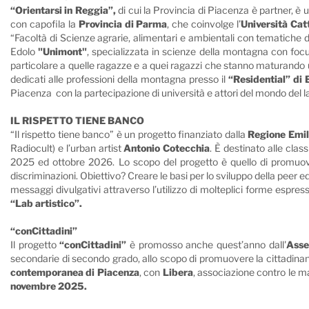
“Orientarsi in Reggia”,
di cui la Provincia di Piacenza è partner, è
con capofila la
Provincia di Parma
, che coinvolge l’
Università Cat
“Facoltà di Scienze agrarie, alimentari e ambientali con tematiche de
Edolo
"Unimont"
, specializzata in scienze della montagna con focus 
particolare a quelle ragazze e a quei ragazzi che stanno maturando un
dedicati alle professioni della montagna presso il
“Residential” di 
Piacenza con la partecipazione di università e attori del mondo del l
IL RISPETTO TIENE BANCO
“Il rispetto tiene banco” è un progetto finanziato dalla
Regione Emi
Radiocult) e l’urban artist
Antonio Cotecchia
. È destinato alle clas
2025 ed ottobre 2026. Lo scopo del progetto è quello di promuovere
discriminazioni. Obiettivo? Creare le basi per lo sviluppo della peer e
messaggi divulgativi attraverso l’utilizzo di molteplici forme espres
“Lab artistico”.
“conCittadini”
Il progetto
“conCittadini”
è promosso anche quest’anno dall'
Asse
secondarie di secondo grado, allo scopo di promuovere la cittadinanza 
contemporanea di Piacenza
, con
Libera
, associazione contro le m
novembre 2025.