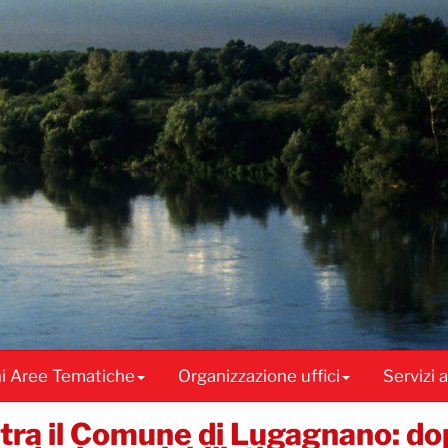
ni Aree Tematiche
Organizzazione uffici
Servizi 
tra il Comune di Lugagnano: dop