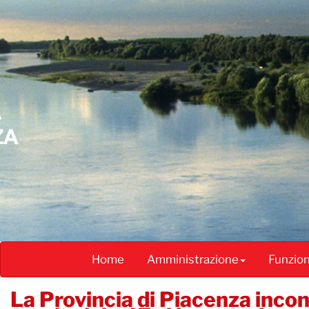
Salta
al
contenuto
principale
Home
Amministrazione
Funzio
La Provincia di Piacenza incon