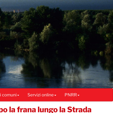
ai comuni
Servizi online
PNRR
o la frana lungo la Strada