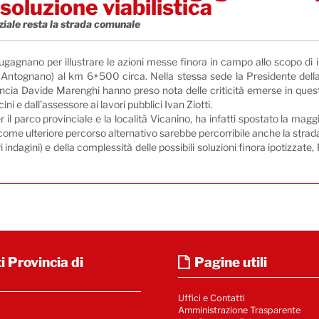
 soluzione viabilistica
ziale resta la strada comunale
gagnano per illustrare le azioni messe finora in campo allo scopo di 
di Antognano) al km 6+500 circa. Nella stessa sede la Presidente della
rovincia Davide Marenghi hanno preso nota delle criticità emerse in questi
 e dall’assessore ai lavori pubblici Ivan Ziotti.
per il parco provinciale e la località Vicanino, ha infatti spostato la ma
come ulteriore percorso alternativo sarebbe percorribile anche la strada 
 indagini) e della complessità delle possibili soluzioni finora ipotizz
i Provincia di
Pagine utili
Uffici e Contatti
Amministrazione Trasparente