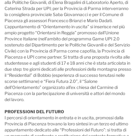
alla Politiche Giovanili, di Elena Bragalini di Laboratorio Aperto, di
Caterina Strada per UPI; per la Provincia di Parma interverranno
la consigliera provinciale Saba Giovannacci e per il Comune di
Piacenza gli assessori Francesco Brianzi e Mario Dadati.
L’appuntamento di “Orientamento in uscita” si inserisce nel più
ampio progetto “Orientarsi in Reggia” promosso dall’Unione
Province Italiane (nell’ambito del programma Game UPI 2.0
sostenuto dal Dipartimento per le Politiche Giovanili e del Servizio
Civile) con la Provincia di Parma come capofila, la Provincia di
Piacenza e UPI come partner. Si tratta di una proposta rivolta alle
studentesse e agli studenti di 17 e 18 anni che è stata articolata in
due step: tre giorni dedicati alle professioni della montagna presso
il “Residential” di Bobbio (esperienza di successo tenutasi nelle
scorse settimane) e “Fiera Futura 2.0”, il “Salone
dell’Orientamento” organizzato all’ex chiesa del Carmine di
Piacenza con la partecipazione di università e attori del mondo
del lavoro.
PROFESSIONI DEL FUTURO
I percorsi di orientamento in entrata e in uscita, promossi dalla
Provincia di Piacenza trovano la loro sintesi in un terzo ed ultimo
appuntamento dedicato alle “Professioni del Futuro”: si tratta di
un momento di confronto e restituzione del contesto formativo e