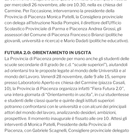
per mercoledì 26 novembre, alle ore 10.30, nella ex chiesa del
Carmine. Per l’occasione, interverranno la presidente della
Provincia di Piacenza Monica Patelli, la Consigliera provinciale
con delega all’Istruzione Nadia Pompini, il direttore dell’Ufficio
Scolastico Provinciale di Parma e Piacenza Andrea Grossi, gli
assessori del Comune di Piacenza Francesco Brianzi (politiche
giovanili, università e ricerca) e Mario Dadati (politiche educative).
FUTURA 2.0: ORIENTAMENTO IN USCITA
La Provincia di Piacenza prende per mano anche gli studenti delle
scuole secondarie di II grado (le c.d. “scuole superiori”), aiutandoli
ad orientarsi tra le proposte legate al mondo delle Università e al
mondo del Lavoro. Venerdì 28 novembre, dalle 9 alle 15, sempre
presso Laboratorio Aperto ex chiesa del Carmine (piazza Casali,
10), la Provincia di Piacenza organizza infatti “Fiera Futura 2.0”,
una intera giornata di “Orientamento in uscita”, in cui studentesse
e studenti delle classi quarte e quinte degli istituti superiori
potranno confrontarsi con le università e con alcuni dei principali
attori del mondo del lavoro, analizzando desideri, ambizioni,
prospettive. Il momento inaugurale è fissato alle ore 10. Attesi gli
interventi di Monica Patelli, Presidente della Provincia di
Piacenza, con Gabriele Scagnelli, Consigliere provinciale delegato