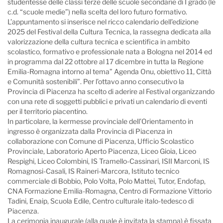
studentesse delle classi terze delle scuole secondarie di I grado (le
c.d. “scuole medie”) nella scelta del loro futuro formativo.
L’appuntamento si inserisce nel ricco calendario dell’edizione
2025 del Festival della Cultura Tecnica, la rassegna dedicata alla
valorizzazione della cultura tecnica e scientifica in ambito
scolastico, formativo e professionale nata a Bologna nel 2014 ed
in programma dal 22 ottobre al 17 dicembre in tutta la Regione
Emilia-Romagna intorno al tema” Agenda Onu, obiettivo 11, Città
e Comunità sostenibili”. Per l’ottavo anno consecutivo la
Provincia di Piacenza ha scelto di aderire al Festival organizzando
con una rete di soggetti pubblici e privati un calendario di eventi
per il territorio piacentino.
In particolare, la kermesse provinciale dell’Orientamento in
ingresso è organizzata dalla Provincia di Piacenza in
collaborazione con Comune di Piacenza, Ufficio Scolastico
Provinciale, Laboratorio Aperto Piacenza, Liceo Gioia, Liceo
Respighi, Liceo Colombini, IS Tramello-Cassinari, ISII Marconi, IS
Romagnosi-Casali, IS Raineri-Marcora, Istituto tecnico
commerciale di Bobbio, Polo Volta, Polo Mattei, Tutor, Endofap,
CNA Formazione Emilia-Romagna, Centro di Formazione Vittorio
Tadini, Enaip, Scuola Edile, Centro culturale italo-tedesco di
Piacenza.
La cerimonia inaugurale (alla quale è invitata la stampa) è fissata