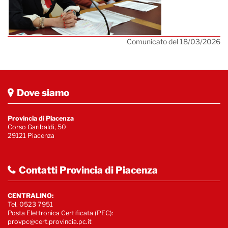
Comunicato del 18/03/2026
Dove siamo
Provincia di Piacenza
Corso Garibaldi, 50
29121 Piacenza
Contatti Provincia di Piacenza
CENTRALINO:
Tel. 0523 7951
Posta Elettronica Certificata (PEC):
provpc@cert.provincia.pc.it