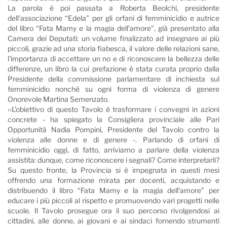
La parola è poi passata a Roberta Beolchi, presidente
dell’associazione “Edela” per gli orfani di femminicidio e autrice
del libro “Fata Mamy e la magia dell’amore”, già presentato alla
Camera dei Deputati: un volume finalizzato ad insegnare ai più
piccoli, grazie ad una storia fiabesca, il valore delle relazioni sane,
l'importanza di accettare un no e di riconoscere la bellezza delle
differenze, un libro la cui prefazione è stata curata proprio dalla
Presidente della commissione parlamentare di inchiesta sul
femminicidio nonché su ogni forma di violenza di genere
Onorevole Martina Semenzato.
‹‹L’obiettivo di questo Tavolo è trasformare i convegni in azioni
concrete - ha spiegato la Consigliera provinciale alle Pari
Opportunità Nadia Pompini, Presidente del Tavolo contro la
violenza alle donne e di genere -. Parlando di orfani di
femminicidio oggi, di fatto, arriviamo a parlare della violenza
assistita: dunque, come riconoscere i segnali? Come interpretarli?
Su questo fronte, la Provincia si è impegnata in questi mesi
offrendo una formazione mirata per docenti, acquistando e
distribuendo il libro “Fata Mamy e la magia dell’amore” per
educare i più piccoli al rispetto e promuovendo vari progetti nelle
scuole. Il Tavolo prosegue ora il suo percorso rivolgendosi ai
cittadini, alle donne, ai giovani e ai sindaci fornendo strumenti