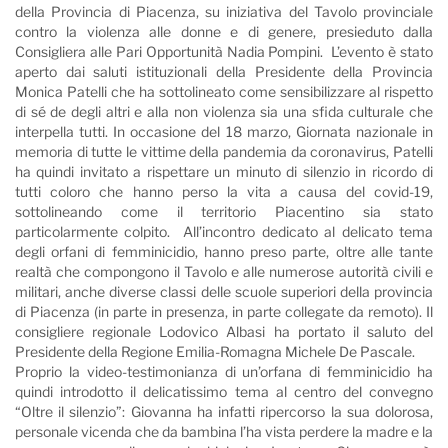
della Provincia di Piacenza, su iniziativa del Tavolo provinciale
contro la violenza alle donne e di genere, presieduto dalla
Consigliera alle Pari Opportunità Nadia Pompini. L’evento è stato
aperto dai saluti istituzionali della Presidente della Provincia
Monica Patelli che ha sottolineato come sensibilizzare al rispetto
di sé de degli altri e alla non violenza sia una sfida culturale che
interpella tutti. In occasione del 18 marzo, Giornata nazionale in
memoria di tutte le vittime della pandemia da coronavirus, Patelli
ha quindi invitato a rispettare un minuto di silenzio in ricordo di
tutti coloro che hanno perso la vita a causa del covid-19,
sottolineando come il territorio Piacentino sia stato
particolarmente colpito. All’incontro dedicato al delicato tema
degli orfani di femminicidio, hanno preso parte, oltre alle tante
realtà che compongono il Tavolo e alle numerose autorità civili e
militari, anche diverse classi delle scuole superiori della provincia
di Piacenza (in parte in presenza, in parte collegate da remoto). Il
consigliere regionale Lodovico Albasi ha portato il saluto del
Presidente della Regione Emilia-Romagna Michele De Pascale.
Proprio la video-testimonianza di un’orfana di femminicidio ha
quindi introdotto il delicatissimo tema al centro del convegno
“Oltre il silenzio”: Giovanna ha infatti ripercorso la sua dolorosa,
personale vicenda che da bambina l’ha vista perdere la madre e la