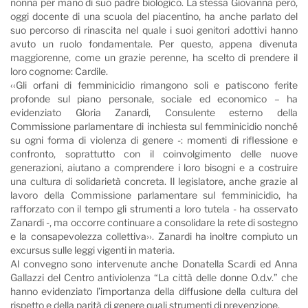
nonna per mano di suo padre biologico. La stessa Giovanna però,
oggi docente di una scuola del piacentino, ha anche parlato del
suo percorso di rinascita nel quale i suoi genitori adottivi hanno
avuto un ruolo fondamentale. Per questo, appena divenuta
maggiorenne, come un grazie perenne, ha scelto di prendere il
loro cognome: Cardile.
‹‹Gli orfani di femminicidio rimangono soli e patiscono ferite
profonde sul piano personale, sociale ed economico – ha
evidenziato Gloria Zanardi, Consulente esterno della
Commissione parlamentare di inchiesta sul femminicidio nonché
su ogni forma di violenza di genere -: momenti di riflessione e
confronto, soprattutto con il coinvolgimento delle nuove
generazioni, aiutano a comprendere i loro bisogni e a costruire
una cultura di solidarietà concreta. Il legislatore, anche grazie al
lavoro della Commissione parlamentare sul femminicidio, ha
rafforzato con il tempo gli strumenti a loro tutela - ha osservato
Zanardi -, ma occorre continuare a consolidare la rete di sostegno
e la consapevolezza collettiva››. Zanardi ha inoltre compiuto un
excursus sulle leggi vigenti in materia.
Al convegno sono intervenute anche Donatella Scardi ed Anna
Gallazzi del Centro antiviolenza “La città delle donne O.d.v.” che
hanno evidenziato l’importanza della diffusione della cultura del
rispetto e della parità di genere quali strumenti di prevenzione.