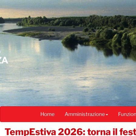
Salta
al
contenuto
principale
Home
Amministrazione
Funzio
TempEstiva 2026: torna il fest