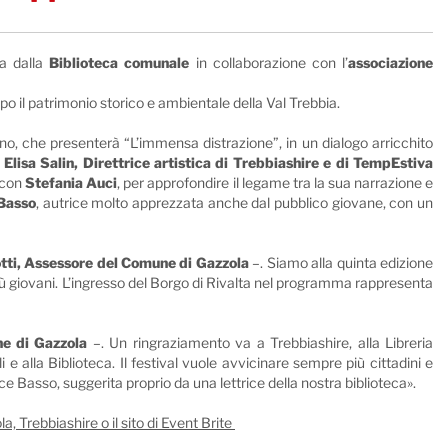
a dalla
Biblioteca comunale
in collaborazione con l’
associazione
mpo il patrimonio storico e ambientale della Val Trebbia.
ano, che presenterà “L’immensa distrazione”, in un dialogo arricchito
 Elisa Salin, Direttrice artistica di Trebbiashire e di TempEstiva
, con
Stefania Auci
, per approfondire il legame tra la sua narrazione e
 Basso
, autrice molto apprezzata anche dal pubblico giovane, con un
otti, Assessore del Comune di Gazzola
–. Siamo alla quinta edizione
ai più giovani. L’ingresso del Borgo di Rivalta nel programma rappresenta
ne di Gazzola
–. Un ringraziamento va a Trebbiashire, alla Libreria
i e alla Biblioteca. Il festival vuole avvicinare sempre più cittadini e
lice Basso, suggerita proprio da una lettrice della nostra biblioteca».
, Trebbiashire o il sito di Event Brite