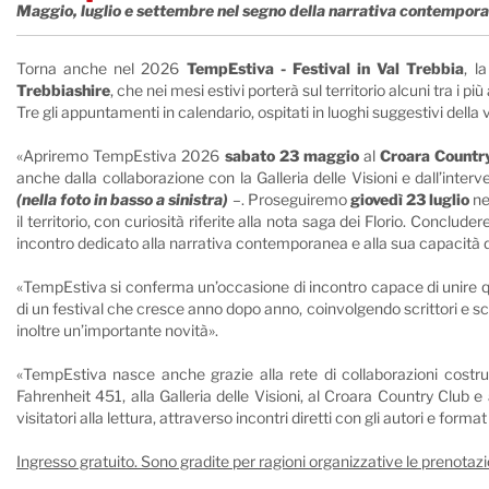
Maggio, luglio e settembre nel segno della narrativa contemporan
Torna anche nel 2026
TempEstiva - Festival in Val Trebbia
, l
Trebbiashire
, che nei mesi estivi porterà sul territorio alcuni tra i p
Tre gli appuntamenti in calendario, ospitati in luoghi suggestivi della
«Apriremo TempEstiva 2026
sabato 23 maggio
al
Croara Countr
anche dalla collaborazione con la Galleria delle Visioni e dall’interv
(nella foto in basso a sinistra)
–. Proseguiremo
giovedì 23 luglio
ne
il territorio, con curiosità riferite alla nota saga dei Florio. Conclud
incontro dedicato alla narrativa contemporanea e alla sua capacità d
«TempEstiva si conferma un’occasione di incontro capace di unire qua
di un festival che cresce anno dopo anno, coinvolgendo scrittori e scrit
inoltre un’importante novità».
«TempEstiva nasce anche grazie alla rete di collaborazioni costrui
Fahrenheit 451, alla Galleria delle Visioni, al Croara Country Club e a
visitatori alla lettura, attraverso incontri diretti con gli autori e for
Ingresso gratuito. Sono gradite per ragioni organizzative le prenotazio