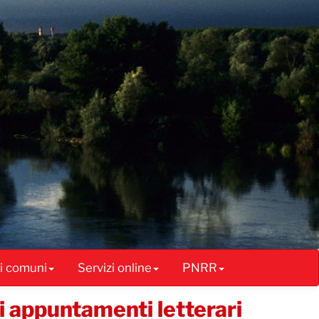
ai comuni
Servizi online
PNRR
di appuntamenti letterari