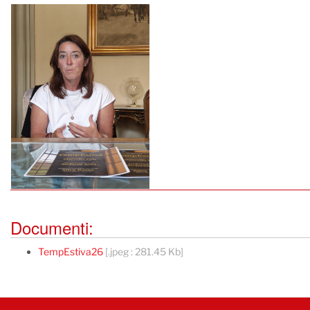
Documenti:
TempEstiva26
[.jpeg : 281.45 Kb]