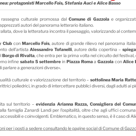
ea: protagonisti Marcello Fois, Stefania Auci e Alice Basso
a rassegna culturale promossa dal
Comune di Gazzola
e organizzat
iù apprezzati autori del panorama letterario italiano.
 vallata, dove la letteratura incontra il paesaggio, valorizzando al conte
y Club
con
Marcello Fois
, autore di grande rilievo nel panorama itali
ento dell’artista
Alessandro Tofanelli
, autore della copertina –
spiega
l
Borgo di Rivalta
, che entra per la prima volta nel circuito del festival
eremo infine
sabato 5 settembre
in
Piazza Roma
a
Gazzola
con
Alice
i parlare a generazioni diverse».
lità culturale e valorizzazione del territorio –
sottolinea Maria Ratt
trici poliedrici, in grado di intercettare pubblici diversi, dagli adulti 
ta sul territorio –
evidenzia Arianna Razza, Consigliera del Comu
lla famiglia Zanardi Landi per l’ospitalità, oltre che agli uffici comunal
mat accessibili e coinvolgenti. Emblematico, in questo senso, è il caso di A
ni per i posti a sedere consultando le pagine social di Comune di Gazzola