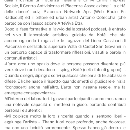
Sociale, il Centro Antiviolenza di Piacenza Associazione “La città
delle donne” odv, Piacenza Network Aps (Web Radio Pc
Radiocult) ed il pittore ed urban artist Antonio Cotecchia (che
partecipa con l’associazione ArteViva Ets).
Dopo la fase formativa e l’avvio dei laboratori podcast, è entrato
nel vivo il laboratorio artistico, guidato da Kotè, che sta
accompagnando i ragazzi e le ragazze del Liceo Cassinari di
Piacenza e dell’Istituto superiore Volta di Castel San Giovanni in
un percorso capace di trasformare riflessioni, vissuti e parole in
contenuti artistici.
«L’arte crea uno spazio dove le persone possono diventare più
vere, dove i ruoli decadono – spiega Kotè (nella foto di gruppo) –.
Quando disegni, dipingi o scrivi qualcosa che parla di te, abbassi le
difese. È lì che nasce il rispetto: quando smetti di giudicare e inizi a
riconoscerti anche nell’altro. L’arte non insegna regole, ma fa
emergere consapevolezza».
All’interno dei laboratori, i giovani partecipanti stanno mostrando
una notevole capacità di mettersi in gioco, portando contributi
personali e autentici.
«Mi colpisce molto la loro sincerità quando si sentono liberi -
aggiunge l’artista -. Tirano fuori cose profonde, anche dolorose,
ma con una lucidità sorprendente. Spesso hanno già dentro le