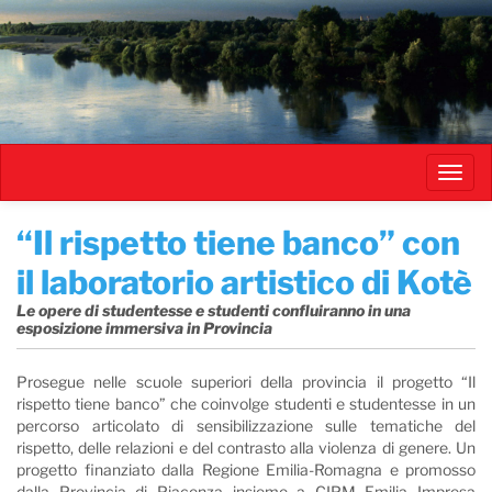
Salta
al
contenuto
principale
Toggl
navig
“Il rispetto tiene banco” con
il laboratorio artistico di Kotè
Le opere di studentesse e studenti confluiranno in una
esposizione immersiva in Provincia
Prosegue nelle scuole superiori della provincia il progetto “Il
rispetto tiene banco” che coinvolge studenti e studentesse in un
percorso articolato di sensibilizzazione sulle tematiche del
rispetto, delle relazioni e del contrasto alla violenza di genere. Un
progetto finanziato dalla Regione Emilia-Romagna e promosso
dalla Provincia di Piacenza insieme a CIPM Emilia Impresa