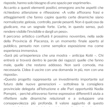
risposte, hanno solo bisogno di uno spazio per esprimerle».
Accanto a questi elementi positivi, emergono anche aspetti che
richiedono attenzione e riflessione: «A volte affiorano frasi e
atteggiamenti che fanno capire quanto certe dinamiche siano
normalizzate: gelosia, controllo, parole pesanti. Non è qualcosa da
giudicare, ma un segnale forte. L’arte, in questo senso, può
rendere visibile l’invisibile e dargli un peso».
Il percorso artistico confluirà il prossimo novembre, nella sede
della Provincia di Piacenza, in un momento finale aperto al
pubblico, pensato non come semplice esposizione ma come
esperienza immersiva.
«Sarà più un’esperienza che una mostra – anticipa Kotè –. Chi
entrerà si troverà dentro le parole dei ragazzi: quelle che fanno
male, quelle che restano addosso. Non sarà comoda, ma
necessaria. L’idea è uscire con una domanda in più, non con una
risposta».
«Questo progetto rappresenta un investimento importante sul
futuro delle nuove generazioni – sottolinea la consigliera
provinciale delegata all’Istruzione e alle Pari opportunità Nadia
Pompini, - perché attraverso forme espressive differenti li aiuta a
riflettere sulle dinamiche relazionali e a sviluppare una
consapevolezza più profonda. Il valore aggiunto di questo