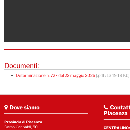
Documenti:
Determinazione n. 727 del 22 maggio 2026
[.pdf : 1349.19 Kb]
Dove siamo
Contatt
Piacenza
Provincia di Piacenza
Corso Garibaldi, 50
CENTRALINO: