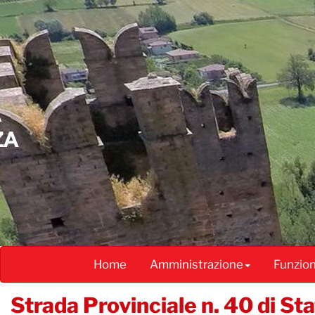
Salta
al
contenuto
principale
Home
Amministrazione
Funzio
Strada Provinciale n. 40 di St