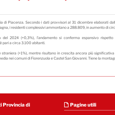
a di Piacenza. Secondo i dati provvisori al 31 dicembre elaborati dall’U
omagna, i residenti complessivi ammontano a 288.809, in aumento di cir
ita del 2024 (+0,3%), l’andamento si conferma espansivo rispetto
pari a circa 3.100 abitanti.
raniera (+1%), mentre risultano in crescita ancora più significativa i 
a media nei comuni di Fiorenzuola e Castel San Giovanni. Tiene la monta
i Provincia di
Pagine utili