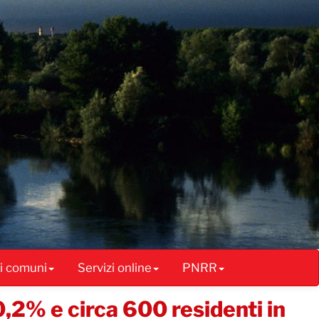
ai comuni
Servizi online
PNRR
0,2% e circa 600 residenti in