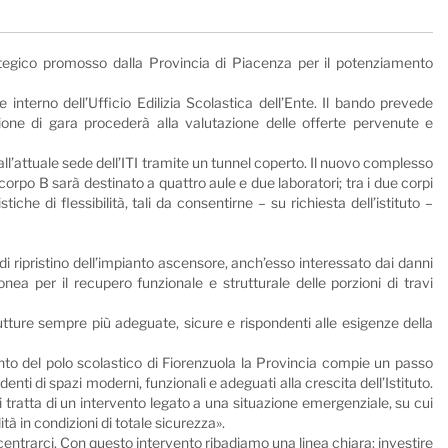
rategico promosso dalla Provincia di Piacenza per il potenziamento
 interno dell’Ufficio Edilizia Scolastica dell’Ente. Il bando prevede
ione di gara procederà alla valutazione delle offerte pervenute e
all’attuale sede dell’ITI tramite un tunnel coperto. Il nuovo complesso
il corpo B sarà destinato a quattro aule e due laboratori; tra i due corpi
e di flessibilità, tali da consentirne – su richiesta dell’istituto –
di ripristino dell’impianto ascensore, anch’esso interessato dai danni
onea per il recupero funzionale e strutturale delle porzioni di travi
trutture sempre più adeguate, sicure e rispondenti alle esigenze della
nto del polo scolastico di Fiorenzuola la Provincia compie un passo
enti di spazi moderni, funzionali e adeguati alla crescita dell’Istituto.
 tratta di un intervento legato a una situazione emergenziale, su cui
ità in condizioni di totale sicurezza».
oncentrarci. Con questo intervento ribadiamo una linea chiara: investire