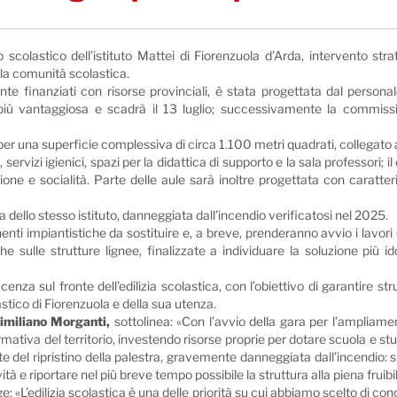
 scolastico dell’istituto Mattei di Fiorenzuola d’Arda, intervento st
lla comunità scolastica.
te finanziati con risorse provinciali, è stata progettata dal personale
 più vantaggiosa e scadrà il 13 luglio; successivamente la commiss
 per una superficie complessiva di circa 1.100 metri quadrati, collegato 
, servizi igienici, spazi per la didattica di supporto e la sala professori; 
e socialità. Parte delle aule sarà inoltre progettata con caratteristich
ra dello stesso istituto, danneggiata dall’incendio verificatosi nel 2025.
nti impiantistiche da sostituire e, a breve, prenderanno avvio i lavori 
he sulle strutture lignee, finalizzate a individuare la soluzione più id
enza sul fronte dell’edilizia scolastica, con l’obiettivo di garantire s
ico di Fiorenzuola e della sua utenza.
similiano Morganti,
sottolinea: «Con l’avvio della gara per l’ampliame
mativa del territorio, investendo risorse proprie per dotare scuola e stud
del ripristino della palestra, gravemente danneggiata dall’incendio: si
ità e riportare nel più breve tempo possibile la struttura alla piena fruibil
ge: «L’edilizia scolastica è una delle priorità su cui abbiamo scelto di c