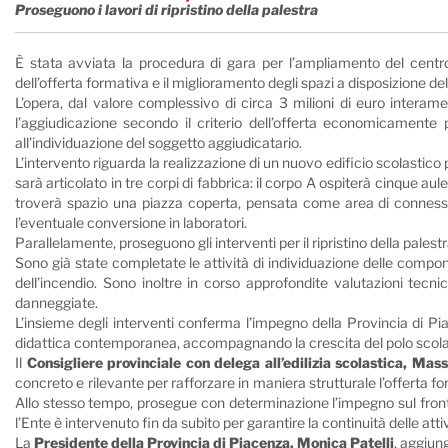
Proseguono i lavori di ripristino della palestra
È stata avviata la procedura di gara per l’ampliamento del centro
dell’offerta formativa e il miglioramento degli spazi a disposizione de
L’opera, dal valore complessivo di circa 3 milioni di euro interamen
l’aggiudicazione secondo il criterio dell’offerta economicamente
all’individuazione del soggetto aggiudicatario.
L’intervento riguarda la realizzazione di un nuovo edificio scolastico
sarà articolato in tre corpi di fabbrica: il corpo A ospiterà cinque aule
troverà spazio una piazza coperta, pensata come area di connessione 
l’eventuale conversione in laboratori.
Parallelamente, proseguono gli interventi per il ripristino della palest
Sono già state completate le attività di individuazione delle compone
dell’incendio. Sono inoltre in corso approfondite valutazioni tecnic
danneggiate.
L’insieme degli interventi conferma l’impegno della Provincia di Piac
didattica contemporanea, accompagnando la crescita del polo scolast
Il
Consigliere provinciale con delega all’edilizia scolastica, Mas
concreto e rilevante per rafforzare in maniera strutturale l’offerta for
Allo stesso tempo, prosegue con determinazione l’impegno sul fronte 
l’Ente è intervenuto fin da subito per garantire la continuità delle attiv
La
Presidente della Provincia di Piacenza, Monica Patelli
, aggiun