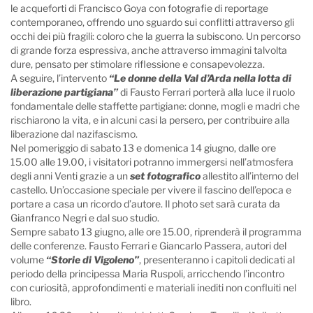
le acqueforti di Francisco Goya con fotografie di reportage
contemporaneo, offrendo uno sguardo sui conflitti attraverso gli
occhi dei più fragili: coloro che la guerra la subiscono. Un percorso
di grande forza espressiva, anche attraverso immagini talvolta
dure, pensato per stimolare riflessione e consapevolezza.
A seguire, l’intervento
“Le donne della Val d’Arda nella lotta di
liberazione partigiana”
di Fausto Ferrari porterà alla luce il ruolo
fondamentale delle staffette partigiane: donne, mogli e madri che
rischiarono la vita, e in alcuni casi la persero, per contribuire alla
liberazione dal nazifascismo.
Nel pomeriggio di sabato 13 e domenica 14 giugno, dalle ore
15.00 alle 19.00, i visitatori potranno immergersi nell’atmosfera
degli anni Venti grazie a un
set fotografico
allestito all’interno del
castello. Un’occasione speciale per vivere il fascino dell’epoca e
portare a casa un ricordo d’autore. Il photo set sarà curata da
Gianfranco Negri e dal suo studio.
Sempre sabato 13 giugno, alle ore 15.00, riprenderà il programma
delle conferenze. Fausto Ferrari e Giancarlo Passera, autori del
volume
“Storie di Vigoleno”
, presenteranno i capitoli dedicati al
periodo della principessa Maria Ruspoli, arricchendo l’incontro
con curiosità, approfondimenti e materiali inediti non confluiti nel
libro.