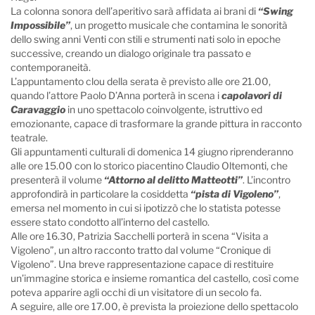
La colonna sonora dell’aperitivo sarà affidata ai brani di
“Swing
Impossibile”
, un progetto musicale che contamina le sonorità
dello swing anni Venti con stili e strumenti nati solo in epoche
successive, creando un dialogo originale tra passato e
contemporaneità.
L’appuntamento clou della serata è previsto alle ore 21.00,
quando l’attore Paolo D’Anna porterà in scena i
capolavori di
Caravaggio
in uno spettacolo coinvolgente, istruttivo ed
emozionante, capace di trasformare la grande pittura in racconto
teatrale.
Gli appuntamenti culturali di domenica 14 giugno riprenderanno
alle ore 15.00 con lo storico piacentino Claudio Oltemonti, che
presenterà il volume
“Attorno al delitto Matteotti”
. L’incontro
approfondirà in particolare la cosiddetta
“pista di Vigoleno”
,
emersa nel momento in cui si ipotizzò che lo statista potesse
essere stato condotto all’interno del castello.
Alle ore 16.30, Patrizia Sacchelli porterà in scena “Visita a
Vigoleno”, un altro racconto tratto dal volume “Cronique di
Vigoleno”. Una breve rappresentazione capace di restituire
un’immagine storica e insieme romantica del castello, così come
poteva apparire agli occhi di un visitatore di un secolo fa.
A seguire, alle ore 17.00, è prevista la proiezione dello spettacolo