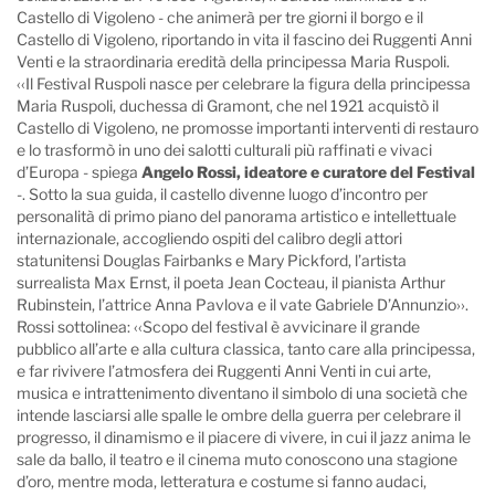
Castello di Vigoleno - che animerà per tre giorni il borgo e il
Castello di Vigoleno, riportando in vita il fascino dei Ruggenti Anni
Venti e la straordinaria eredità della principessa Maria Ruspoli.
‹‹Il Festival Ruspoli nasce per celebrare la figura della principessa
Maria Ruspoli, duchessa di Gramont, che nel 1921 acquistò il
Castello di Vigoleno, ne promosse importanti interventi di restauro
e lo trasformò in uno dei salotti culturali più raffinati e vivaci
d’Europa - spiega
Angelo Rossi, ideatore e curatore del Festival
-. Sotto la sua guida, il castello divenne luogo d’incontro per
personalità di primo piano del panorama artistico e intellettuale
internazionale, accogliendo ospiti del calibro degli attori
statunitensi Douglas Fairbanks e Mary Pickford, l’artista
surrealista Max Ernst, il poeta Jean Cocteau, il pianista Arthur
Rubinstein, l’attrice Anna Pavlova e il vate Gabriele D’Annunzio››.
Rossi sottolinea: ‹‹Scopo del festival è avvicinare il grande
pubblico all’arte e alla cultura classica, tanto care alla principessa,
e far rivivere l’atmosfera dei Ruggenti Anni Venti in cui arte,
musica e intrattenimento diventano il simbolo di una società che
intende lasciarsi alle spalle le ombre della guerra per celebrare il
progresso, il dinamismo e il piacere di vivere, in cui il jazz anima le
sale da ballo, il teatro e il cinema muto conoscono una stagione
d’oro, mentre moda, letteratura e costume si fanno audaci,