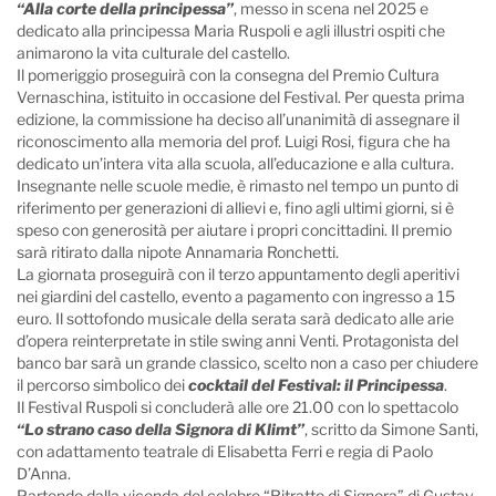
“Alla corte della principessa”
, messo in scena nel 2025 e
dedicato alla principessa Maria Ruspoli e agli illustri ospiti che
animarono la vita culturale del castello.
Il pomeriggio proseguirà con la consegna del Premio Cultura
Vernaschina, istituito in occasione del Festival. Per questa prima
edizione, la commissione ha deciso all’unanimità di assegnare il
riconoscimento alla memoria del prof. Luigi Rosi, figura che ha
dedicato un’intera vita alla scuola, all’educazione e alla cultura.
Insegnante nelle scuole medie, è rimasto nel tempo un punto di
riferimento per generazioni di allievi e, fino agli ultimi giorni, si è
speso con generosità per aiutare i propri concittadini. Il premio
sarà ritirato dalla nipote Annamaria Ronchetti.
La giornata proseguirà con il terzo appuntamento degli aperitivi
nei giardini del castello, evento a pagamento con ingresso a 15
euro. Il sottofondo musicale della serata sarà dedicato alle arie
d’opera reinterpretate in stile swing anni Venti. Protagonista del
banco bar sarà un grande classico, scelto non a caso per chiudere
il percorso simbolico dei
cocktail del Festival: il Principessa
.
Il Festival Ruspoli si concluderà alle ore 21.00 con lo spettacolo
“Lo strano caso della Signora di Klimt”
, scritto da Simone Santi,
con adattamento teatrale di Elisabetta Ferri e regia di Paolo
D’Anna.
Partendo dalla vicenda del celebre “Ritratto di Signora” di Gustav