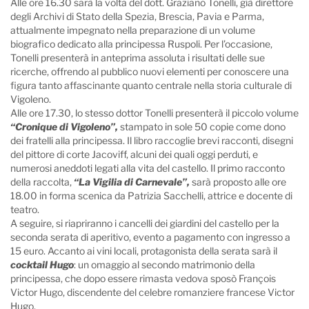
Alle ore 16.30 sarà la volta del dott. Graziano Tonelli, già direttore
degli Archivi di Stato della Spezia, Brescia, Pavia e Parma,
attualmente impegnato nella preparazione di un volume
biografico dedicato alla principessa Ruspoli. Per l’occasione,
Tonelli presenterà in anteprima assoluta i risultati delle sue
ricerche, offrendo al pubblico nuovi elementi per conoscere una
figura tanto affascinante quanto centrale nella storia culturale di
Vigoleno.
Alle ore 17.30, lo stesso dottor Tonelli presenterà il piccolo volume
“Cronique di Vigoleno”,
stampato in sole 50 copie come dono
dei fratelli alla principessa. Il libro raccoglie brevi racconti, disegni
del pittore di corte Jacoviff, alcuni dei quali oggi perduti, e
numerosi aneddoti legati alla vita del castello. Il primo racconto
della raccolta,
“La Vigilia di Carnevale”,
sarà proposto alle ore
18.00 in forma scenica da Patrizia Sacchelli, attrice e docente di
teatro.
A seguire, si riapriranno i cancelli dei giardini del castello per la
seconda serata di aperitivo, evento a pagamento con ingresso a
15 euro. Accanto ai vini locali, protagonista della serata sarà il
cocktail Hugo
: un omaggio al secondo matrimonio della
principessa, che dopo essere rimasta vedova sposò François
Victor Hugo, discendente del celebre romanziere francese Victor
Hugo.