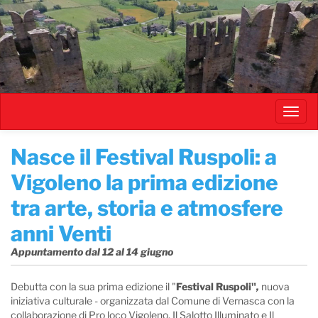
Salta
al
contenuto
principale
Toggl
navig
Nasce il Festival Ruspoli: a
Vigoleno la prima edizione
tra arte, storia e atmosfere
anni Venti
Appuntamento dal 12 al 14 giugno
Debutta con la sua prima edizione il "
Festival Ruspoli"
,
nuova
iniziativa culturale - organizzata dal Comune di Vernasca con la
collaborazione di Pro loco Vigoleno, Il Salotto Illuminato e Il