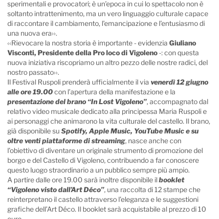
sperimentali e provocatori; è un’epoca in cui lo spettacolo non è
soltanto intrattenimento, ma un vero linguaggio culturale capace
di raccontare il cambiamento, l’emancipazione e l’entusiasmo di
una nuova era››.
‹‹Rievocare la nostra storia è importante - evidenzia
Giuliano
Visconti, Presidente della Pro loco di Vigoleno
-: con questa
nuova iniziativa riscopriamo un altro pezzo delle nostre radici, del
nostro passato››.
Il Festival Ruspoli prenderà ufficialmente il via
venerdì 12 giugno
alle ore 19.00
con l’apertura della manifestazione e la
presentazione del brano “In Lost Vigoleno”
, accompagnato dal
relativo video musicale dedicato alla principessa Maria Ruspoli e
ai personaggi che animarono la vita culturale del castello. Il brano,
già disponibile su
Spotify, Apple Music, YouTube Music e su
oltre venti piattaforme di streaming
, nasce anche con
l’obiettivo di diventare un originale strumento di promozione del
borgo e del Castello di Vigoleno, contribuendo a far conoscere
questo luogo straordinario a un pubblico sempre più ampio.
A partire dalle ore 19.00 sarà inoltre disponibile il
booklet
“Vigoleno visto dall’Art Déco”
, una raccolta di 12 stampe che
reinterpretano il castello attraverso l’eleganza e le suggestioni
grafiche dell’Art Déco. Il booklet sarà acquistabile al prezzo di 10
euro.