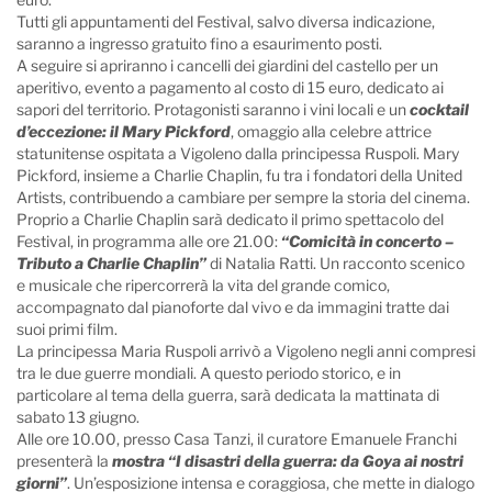
Tutti gli appuntamenti del Festival, salvo diversa indicazione,
saranno a ingresso gratuito fino a esaurimento posti.
A seguire si apriranno i cancelli dei giardini del castello per un
aperitivo, evento a pagamento al costo di 15 euro, dedicato ai
sapori del territorio. Protagonisti saranno i vini locali e un
cocktail
d’eccezione: il Mary Pickford
, omaggio alla celebre attrice
statunitense ospitata a Vigoleno dalla principessa Ruspoli. Mary
Pickford, insieme a Charlie Chaplin, fu tra i fondatori della United
Artists, contribuendo a cambiare per sempre la storia del cinema.
Proprio a Charlie Chaplin sarà dedicato il primo spettacolo del
Festival, in programma alle ore 21.00:
“Comicità in concerto –
Tributo a Charlie Chaplin”
di Natalia Ratti. Un racconto scenico
e musicale che ripercorrerà la vita del grande comico,
accompagnato dal pianoforte dal vivo e da immagini tratte dai
suoi primi film.
La principessa Maria Ruspoli arrivò a Vigoleno negli anni compresi
tra le due guerre mondiali. A questo periodo storico, e in
particolare al tema della guerra, sarà dedicata la mattinata di
sabato 13 giugno.
Alle ore 10.00, presso Casa Tanzi, il curatore Emanuele Franchi
presenterà la
mostra “I disastri della guerra: da Goya ai nostri
giorni”
. Un’esposizione intensa e coraggiosa, che mette in dialogo