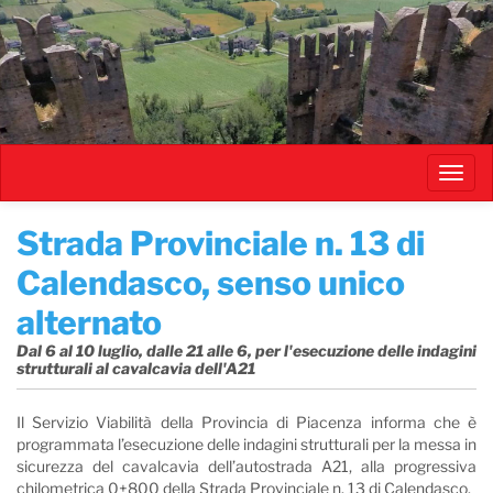
Salta
al
contenuto
principale
Toggl
navig
Strada Provinciale n. 13 di
Calendasco, senso unico
alternato
Dal 6 al 10 luglio, dalle 21 alle 6, per l'esecuzione delle indagini
strutturali al cavalcavia dell'A21
Il Servizio Viabilità della Provincia di Piacenza informa che è
programmata l’esecuzione delle indagini strutturali per la messa in
sicurezza del cavalcavia dell’autostrada A21, alla progressiva
chilometrica 0+800 della Strada Provinciale n. 13 di Calendasco.