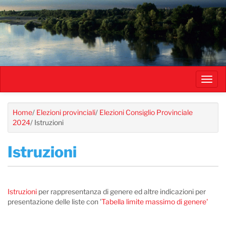
Salta
al
contenuto
principale
Toggl
navig
Home
/
Elezioni provinciali
/
Elezioni Consiglio Provinciale
2024
/
Istruzioni
Istruzioni
Istruzioni
per rappresentanza di genere ed altre indicazioni per
presentazione delle liste con '
Tabella limite massimo di genere'