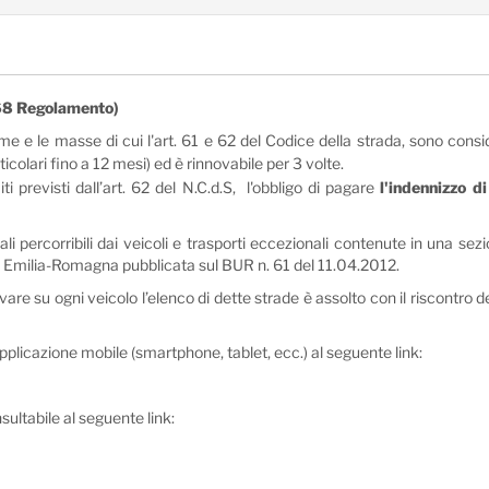
i
 268 Regolamento)
e e le masse di cui l'art. 61 e 62 del Codice della strada, sono cons
ticolari fino a 12 mesi) ed è rinnovabile per 3 volte.
i previsti dall’art. 62 del N.C.d.S, l'obbligo di pagare
l'indennizzo di
ali percorribili dai veicoli e trasporti eccezionali contenute in una s
ne Emilia-Romagna pubblicata sul BUR n. 61 del 11.04.2012.
ervare su ogni veicolo l’elenco di dette strade è assolto con il riscontro
applicazione mobile (smartphone, tablet, ecc.) al seguente link:
ultabile al seguente link: