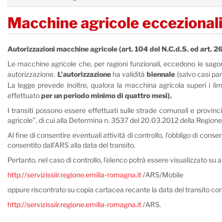
Macchine agricole eccezional
Autorizzazioni macchine agricole (art. 104 del N.C.d.S. ed art.
Le macchine agricole che, per ragioni funzionali, eccedono le sagom
autorizzazione
L'autorizzazione
ha validità
biennale
(salvo casi par
.
La legge prevede inoltre, qualora la macchina agricola superi i limit
effettuato
per un periodo minimo di quattro mesi).
I transiti possono essere effettuati sulle strade comunali e provinci
agricole”, di cui alla Determina n. 3537 del 20.03.2012 della Regio
Al fine di consentire eventuali attività di controllo, l’obbligo di cons
consentito dall’ARS alla data del transito.
Pertanto, nel caso di controllo, l’elenco potrà essere visualizzato su 
http://servizissiir.regione.emilia-romagna.it
/ARS/Mobile
oppure riscontrato su copia cartacea recante la data del transito cons
http://servizissiir.regione.emilia-romagna.it
/ARS.