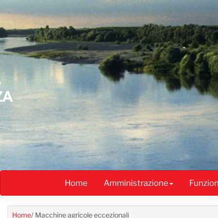
Salta
al
contenuto
principale
Home
Amministrazione
Funzio
Home
/
Macchine agricole eccezionali