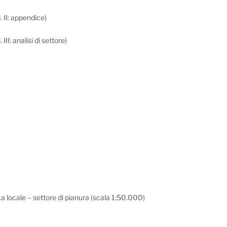
 II: appendice)
II: analisi di settore)
ica locale – settore di pianura (scala 1:50.000)