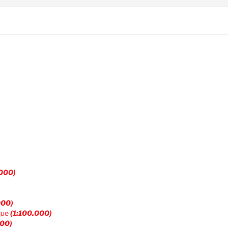
.000)
000)
cque
(1:100.000)
000)