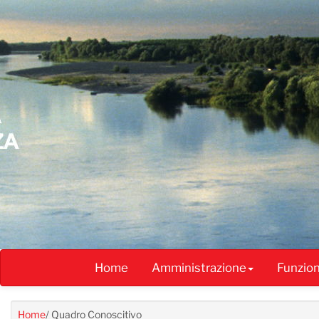
Salta
al
contenuto
principale
Home
Amministrazione
Funzio
Home
/
Quadro Conoscitivo