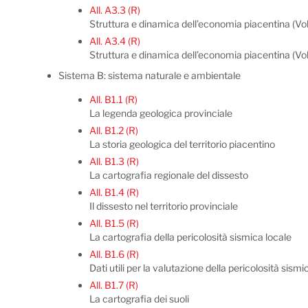
All. A3.3 (R)
Struttura e dinamica dell’economia piacentina (Vol.
All. A3.4 (R)
Struttura e dinamica dell’economia piacentina (Vol. I
Sistema B: sistema naturale e ambientale
All. B1.1 (R)
La legenda geologica provinciale
All. B1.2 (R)
La storia geologica del territorio piacentino
All. B1.3 (R)
La cartografia regionale del dissesto
All. B1.4 (R)
Il dissesto nel territorio provinciale
All. B1.5 (R)
La cartografia della pericolosità sismica locale
All. B1.6 (R)
Dati utili per la valutazione della pericolosità sism
All. B1.7 (R)
La cartografia dei suoli