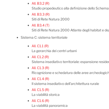
All. B3.2 (R)
Studio propedeutico alla definizione dello Schema 
All. B3.3 (R)
Siti di Rete Natura 2000
All. B3.4 (T)
Siti di Rete Natura 2000 Atlante degli habitat e deg
Sistema C: sistema territoriale
All. C1.1 (R)
La gerarchia dei centri urbani
All. C1.2 (R)
Sistema insediativo territoriale: espansione reside
All. C1.3 (R)
Ricognizione e schedatura delle aree archeologic
All. C1.4 (R)
Il sistema insediativo dell’architettura rurale
All. C1.5 (R)
La viabilità storica
All. C1.6 (R)
La viabilità panoramica