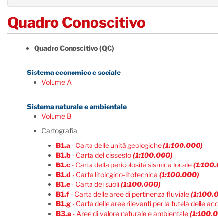
Quadro Conoscitivo
Quadro Conoscitivo (QC)
Sistema economico e sociale
Volume A
Sistema naturale e ambientale
Volume B
Cartografia
B1.a
- Carta delle unità geologiche
(1:100.000)
B1.b
- Carta del dissesto
(1:100.000)
B1.c
- Carta della pericolosità sismica locale
(1:100
B1.d
- Carta litologico-litotecnica
(1:100.000)
B1.e
- Carta dei suoli
(1:100.000)
B1.f
- Carta delle aree di pertinenza fluviale
(1:100.
B1.g
- Carta delle aree rilevanti per la tutela delle a
B3.a
- Aree di valore naturale e ambientale
(1:100.