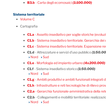
B3.b
- Carta degli ecomosaici
(1:100.000)
Sistema territoriale
Volume C
Cartografia
C1.a
- Assetto insediativo per soglie storiche (evoluzi
C1.b
- Sistema insediativo territoriale. Gerarchia dei
C1.c
- Sistema insediativo territoriale. Espansione r
C1.d
- Attrezzature e servizi d'uso pubblico
(1:50.00
Nord
Sud
C1.e
- Morfologia ed impianto urbano
(4x200.000)
C1.f
- Sistema insediativo storico
(1:50.000)
Nord
Sud
C1.g
- Ambiti produttivi e ambiti funzionali integrati d
C1.h
- Infrastrutture e reti tecnologiche di rilievo pro
C2.a
- Gerarchia funzionale-amministrativa della rete
C2.b
- Collegamenti e mobilità territoriale: realizzazi
Nord
Sud