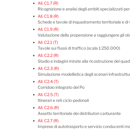
All. C1.7 (R)
Ricognizione e analisi degli ambiti specializzati per a
All. C1.8 (R)
Schede e tavole di inquadramento territoriale e di 
All. C1.9 (R)
Valutazione della propensione a raggiungere gli obi
All. C2.1 (T)
Tavole sui flussi di traffico (scala 1:250.000)
All. C2.2 (R)
Studio e indagini mirate alla ricostruzione del qua
All. C2.3 (R)
Simulazione modellistica degli scenari infrastruttur
All. C2.4 (T)
Corridoio integrato del Po
All. C2.5 (T)
Itinerari e reti ciclo-pedonali
All. C2.6 (R)
Assetto territoriale dei distributori carburante
All. C2.7 (R)
Imprese di autotrasporto e servizio conducenti me