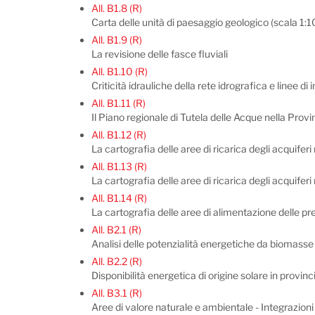
All. B1.8 (R)
Carta delle unità di paesaggio geologico (scala 1
All. B1.9 (R)
La revisione delle fasce fluviali
All. B1.10 (R)
Criticità idrauliche della rete idrografica e linee di
All. B1.11 (R)
Il Piano regionale di Tutela delle Acque nella Prov
All. B1.12 (R)
La cartografia delle aree di ricarica degli acquiferi
All. B1.13 (R)
La cartografia delle aree di ricarica degli acquiferi
All. B1.14 (R)
La cartografia delle aree di alimentazione delle pr
All. B2.1 (R)
Analisi delle potenzialità energetiche da biomasse a
All. B2.2 (R)
Disponibilità energetica di origine solare in provin
All. B3.1 (R)
Aree di valore naturale e ambientale - Integrazioni