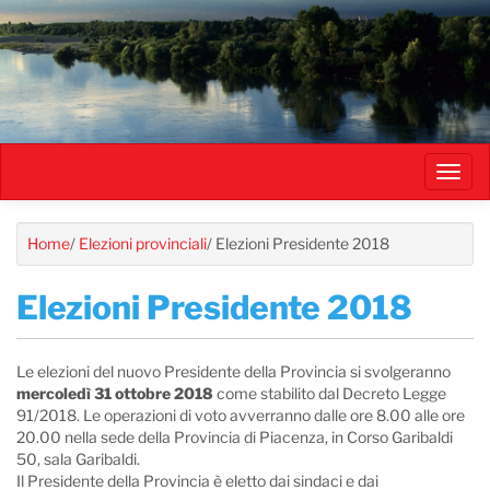
Salta
al
contenuto
principale
Toggl
navig
Home
/
Elezioni provinciali
/
Elezioni Presidente 2018
Elezioni Presidente 2018
Le elezioni del nuovo Presidente della Provincia si svolgeranno
mercoledì 31 ottobre 2018
come stabilito dal Decreto Legge
91/2018. Le operazioni di voto avverranno dalle ore 8.00 alle ore
20.00 nella sede della Provincia di Piacenza, in Corso Garibaldi
50, sala Garibaldi.
Il Presidente della Provincia è eletto dai sindaci e dai