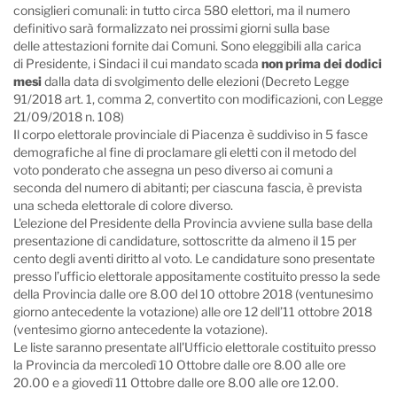
consiglieri comunali: in tutto circa 580 elettori, ma il numero
definitivo sarà formalizzato nei prossimi giorni sulla base
delle attestazioni fornite dai Comuni. Sono eleggibili alla carica
di Presidente, i Sindaci il cui mandato scada
non prima dei dodici
mesi
dalla data di svolgimento delle elezioni (Decreto Legge
91/2018 art. 1, comma 2, convertito con modificazioni, con Legge
21/09/2018 n. 108)
Il corpo elettorale provinciale di Piacenza è suddiviso in 5 fasce
demografiche al fine di proclamare gli eletti con il metodo del
voto ponderato che assegna un peso diverso ai comuni a
seconda del numero di abitanti; per ciascuna fascia, è prevista
una scheda elettorale di colore diverso.
L'elezione del Presidente della Provincia avviene sulla base della
presentazione di candidature, sottoscritte da almeno il 15 per
cento degli aventi diritto al voto. Le candidature sono presentate
presso l’ufficio elettorale appositamente costituito presso la sede
della Provincia dalle ore 8.00 del 10 ottobre 2018 (ventunesimo
giorno antecedente la votazione) alle ore 12 dell’11 ottobre 2018
(ventesimo giorno antecedente la votazione).
Le liste saranno presentate all'Ufficio elettorale costituito presso
la Provincia da mercoledì 10 Ottobre dalle ore 8.00 alle ore
20.00 e a giovedì 11 Ottobre dalle ore 8.00 alle ore 12.00.