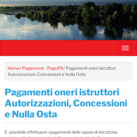
Salta
al
contenuto
principale
Toggl
navig
Home
/
Pagamenti - PagoPA
/
Pagamenti oneri istruttori
Autorizzazioni, Concessioni e Nulla Osta
Pagamenti oneri istruttori
Autorizzazioni, Concessioni
e Nulla Osta
E' possibile effettuare i pagamenti delle spese di istruttoria