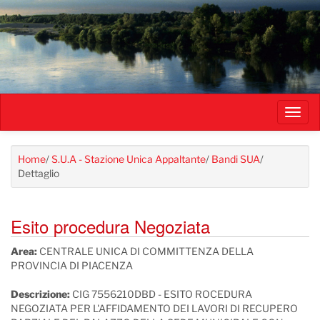
Salta
al
contenuto
principale
Toggl
navig
Home
/
S.U.A - Stazione Unica Appaltante
/
Bandi SUA
/
Dettaglio
Esito procedura Negoziata
Area:
CENTRALE UNICA DI COMMITTENZA DELLA
PROVINCIA DI PIACENZA
Descrizione:
CIG 7556210DBD - ESITO ROCEDURA
NEGOZIATA PER L'AFFIDAMENTO DEI LAVORI DI RECUPERO