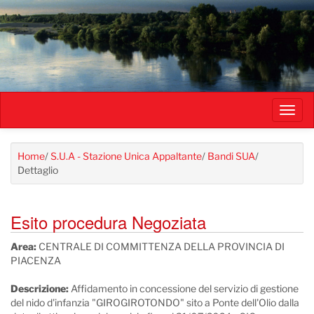
Salta
al
contenuto
principale
Toggl
navig
Home
/
S.U.A - Stazione Unica Appaltante
/
Bandi SUA
/
Dettaglio
Esito procedura Negoziata
Area:
CENTRALE DI COMMITTENZA DELLA PROVINCIA DI
PIACENZA
Descrizione:
Affidamento in concessione del servizio di gestione
del nido d'infanzia "GIROGIROTONDO" sito a Ponte dell'Olio dalla