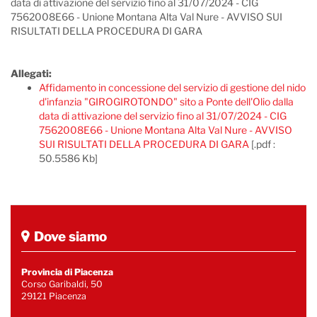
data di attivazione del servizio fino al 31/07/2024 - CIG
7562008E66 - Unione Montana Alta Val Nure - AVVISO SUI
RISULTATI DELLA PROCEDURA DI GARA
Allegati:
Affidamento in concessione del servizio di gestione del nido
d'infanzia "GIROGIROTONDO" sito a Ponte dell'Olio dalla
data di attivazione del servizio fino al 31/07/2024 - CIG
7562008E66 - Unione Montana Alta Val Nure - AVVISO
SUI RISULTATI DELLA PROCEDURA DI GARA
[.pdf :
50.5586 Kb]
Dove siamo
Provincia di Piacenza
Corso Garibaldi, 50
29121 Piacenza