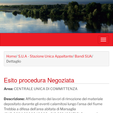
Salta
al
contenuto
principale
Toggl
navig
Home
/
S.U.A - Stazione Unica Appaltante
/
Bandi SUA
/
Dettaglio
Esito procedura Negoziata
Area:
CENTRALE UNICA DI COMMITTENZA
Descrizione:
Affidamento dei lavori di rimozione del materiale
depositato durante gli eventi calamitosi lungo l'ansa del fiume
Trebbia a difesa dell'area abitata di Marsaglia