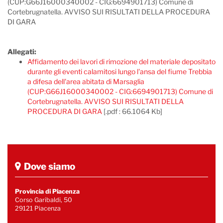
(CUP:G66J16000340002 - CIG:6694901713) Comune di
Cortebrugnatella. AVVISO SUI RISULTATI DELLA PROCEDURA
DI GARA
Allegati:
Affidamento dei lavori di rimozione del materiale depositato
durante gli eventi calamitosi lungo l'ansa del fiume Trebbia
a difesa dell'area abitata di Marsaglia
(CUP:G66J16000340002 - CIG:6694901713) Comune di
Cortebrugnatella. AVVISO SUI RISULTATI DELLA
PROCEDURA DI GARA
[.pdf : 66.1064 Kb]
Dove siamo
Provincia di Piacenza
Corso Garibaldi, 50
29121 Piacenza