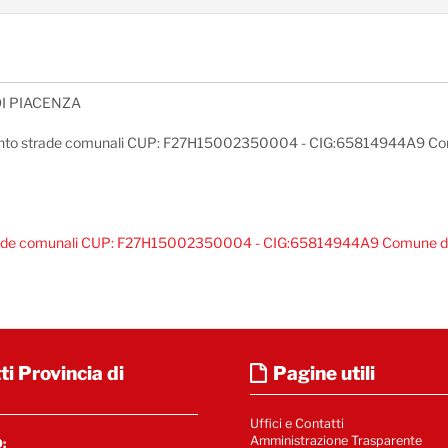
I PIACENZA
mento strade comunali CUP: F27H15002350004 - CIG:65814944A9 Com
strade comunali CUP: F27H15002350004 - CIG:65814944A9 Comune d
i Provincia di
Pagine utili
Uffici e Contatti
Amministrazione Trasparente
: