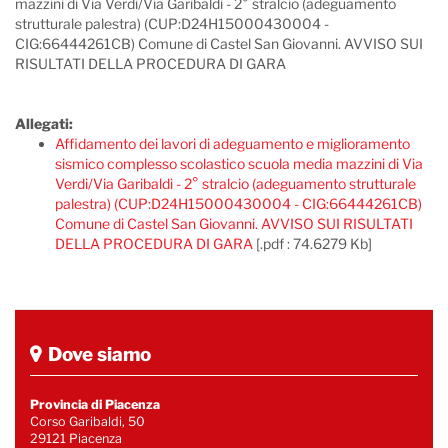
mazzini di Via Verdi/Via Garibaldi - 2° stralcio (adeguamento
strutturale palestra) (CUP:D24H15000430004 -
CIG:66444261CB) Comune di Castel San Giovanni. AVVISO SUI
RISULTATI DELLA PROCEDURA DI GARA
Allegati:
Affidamento dei lavori di adeguamento e miglioramento
sismico complesso scolastico scuola media mazzini di Via
Verdi/Via Garibaldi - 2° stralcio (adeguamento strutturale
palestra) (CUP:D24H15000430004 - CIG:66444261CB)
Comune di Castel San Giovanni. AVVISO SUI RISULTATI
DELLA PROCEDURA DI GARA
[.pdf : 74.6279 Kb]
Dove siamo
Provincia di Piacenza
Corso Garibaldi, 50
29121 Piacenza