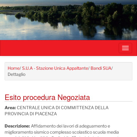
Salta
al
contenuto
principale
Toggl
navig
Home
/
S.U.A - Stazione Unica Appaltante
/
Bandi SUA
/
Dettaglio
Esito procedura Negoziata
Area:
CENTRALE UNICA DI COMMITTENZA DELLA
PROVINCIA DI PIACENZA
Descrizione:
Affidamento dei lavori di adeguamento e
miglioramento sismico complesso scolastico scuola media