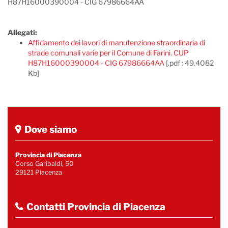
H87H16000390004 - CIG 67986664AA
Allegati:
Affidamento dei lavori di manutenzione straordinaria di
strade comunali varie per il Comune di Farini. CUP
H87H16000390004 - CIG 67986664AA
[.pdf : 49.4082
Kb]
Dove siamo
Provincia di Piacenza
Corso Garibaldi, 50
29121 Piacenza
Contatti Provincia di Piacenza