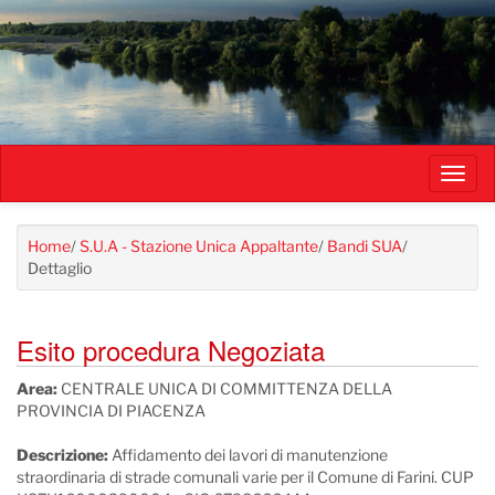
Salta
al
contenuto
principale
Toggl
navig
Home
/
S.U.A - Stazione Unica Appaltante
/
Bandi SUA
/
Dettaglio
Esito procedura Negoziata
Area:
CENTRALE UNICA DI COMMITTENZA DELLA
PROVINCIA DI PIACENZA
Descrizione:
Affidamento dei lavori di manutenzione
straordinaria di strade comunali varie per il Comune di Farini. CUP