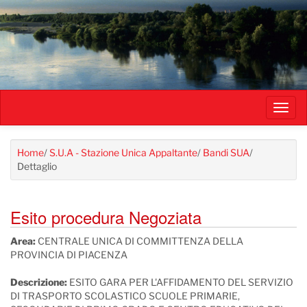
Salta
al
contenuto
principale
Toggl
navig
Home
/
S.U.A - Stazione Unica Appaltante
/
Bandi SUA
/
Dettaglio
Esito procedura Negoziata
Area:
CENTRALE UNICA DI COMMITTENZA DELLA
PROVINCIA DI PIACENZA
Descrizione:
ESITO GARA PER L'AFFIDAMENTO DEL SERVIZIO
DI TRASPORTO SCOLASTICO SCUOLE PRIMARIE,