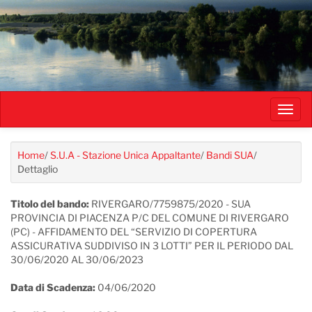
Salta
al
contenuto
principale
Toggl
navig
Home
/
S.U.A - Stazione Unica Appaltante
/
Bandi SUA
/
Dettaglio
Titolo del bando:
RIVERGARO/7759875/2020 - SUA
PROVINCIA DI PIACENZA P/C DEL COMUNE DI RIVERGARO
(PC) - AFFIDAMENTO DEL “SERVIZIO DI COPERTURA
ASSICURATIVA SUDDIVISO IN 3 LOTTI” PER IL PERIODO DAL
30/06/2020 AL 30/06/2023
Data di Scadenza:
04/06/2020