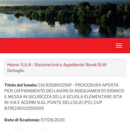
Salta
al
contenuto
principale
Toggl
navig
Home
/
S.U.A - Stazione Unica Appaltante
/
Bandi SUA
/
Dettaglio
Titolo del bando:
CIG 835800296F - PROCEDURA APERTA
PER L'AFFIDAMENTO DEI LAVORI DI ADEGUAMENTO SISMICO
E MESSA IN SICUREZZA DELLA SCUOLA ELEMENTARE SITA
IN VIA F. ACERBI N.61, PONTE DELL'OLIO (PC). CUP
B79E19002250005
Data di Scadenza:
07/08/2020