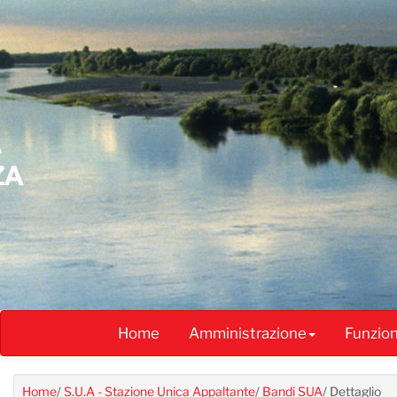
Salta
al
contenuto
principale
Home
Amministrazione
Funzio
Home
/
S.U.A - Stazione Unica Appaltante
/
Bandi SUA
/
Dettaglio