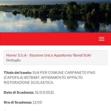
Salta
al
contenuto
principale
Toggl
navig
Home
/
S.U.A - Stazione Unica Appaltante
/
Bandi SUA
/
Dettaglio
Titolo del bando:
SUA PER COMUNE CARPANETO P.NO
(CAPOFILA) 8078487. AFFIDAMENTO APPALTO
RISTORAZIONE SCOLASTICA.
Data di Scadenza:
31/03/2021
Ora di Scadenza:
12.00