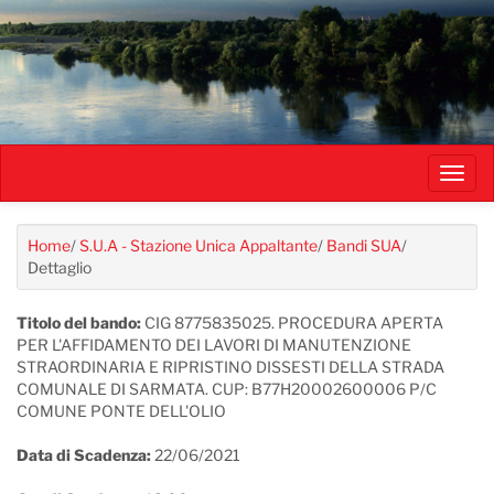
Salta
al
contenuto
principale
Toggl
navig
Home
/
S.U.A - Stazione Unica Appaltante
/
Bandi SUA
/
Dettaglio
Titolo del bando:
CIG 8775835025. PROCEDURA APERTA
PER L'AFFIDAMENTO DEI LAVORI DI MANUTENZIONE
STRAORDINARIA E RIPRISTINO DISSESTI DELLA STRADA
COMUNALE DI SARMATA. CUP: B77H20002600006 P/C
COMUNE PONTE DELL'OLIO
Data di Scadenza:
22/06/2021