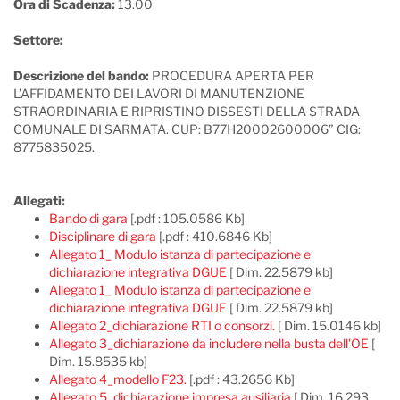
Ora di Scadenza:
13.00
Settore:
Descrizione del bando:
PROCEDURA APERTA PER
L’AFFIDAMENTO DEI LAVORI DI MANUTENZIONE
STRAORDINARIA E RIPRISTINO DISSESTI DELLA STRADA
COMUNALE DI SARMATA. CUP: B77H20002600006” CIG:
8775835025.
Allegati:
Bando di gara
[.pdf : 105.0586 Kb]
Disciplinare di gara
[.pdf : 410.6846 Kb]
Allegato 1_ Modulo istanza di partecipazione e
dichiarazione integrativa DGUE
[ Dim. 22.5879 kb]
Allegato 1_ Modulo istanza di partecipazione e
dichiarazione integrativa DGUE
[ Dim. 22.5879 kb]
Allegato 2_dichiarazione RTI o consorzi.
[ Dim. 15.0146 kb]
Allegato 3_dichiarazione da includere nella busta dell'OE
[
Dim. 15.8535 kb]
Allegato 4_modello F23.
[.pdf : 43.2656 Kb]
Allegato 5_dichiarazione impresa ausiliaria
[ Dim. 16.293