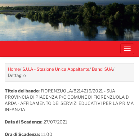
Salta
al
contenuto
principale
Toggl
navig
Home
/
S.U.A - Stazione Unica Appaltante
/
Bandi SUA
/
Dettaglio
Titolo del bando:
FIORENZUOLA/8214216/2021 - SUA
PROVINCIA DI PIACENZA P/C COMUNE DI FIORENZUOLA D
ARDA - AFFIDAMENTO DEI SERVIZI EDUCATIVI PER LA PRIMA
INFANZIA
Data di Scadenza:
27/07/2021
Ora di Scadenza:
11.00