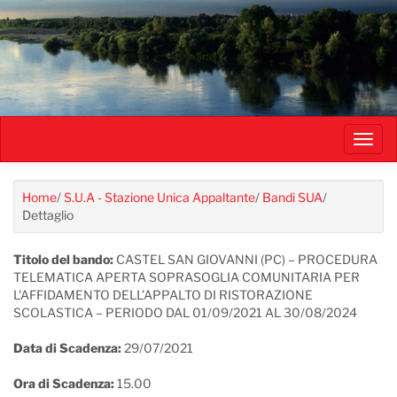
Salta
al
contenuto
principale
Toggl
navig
Home
/
S.U.A - Stazione Unica Appaltante
/
Bandi SUA
/
Dettaglio
Titolo del bando:
CASTEL SAN GIOVANNI (PC) – PROCEDURA
TELEMATICA APERTA SOPRASOGLIA COMUNITARIA PER
L'AFFIDAMENTO DELL’APPALTO DI RISTORAZIONE
SCOLASTICA – PERIODO DAL 01/09/2021 AL 30/08/2024
Data di Scadenza:
29/07/2021
Ora di Scadenza:
15.00