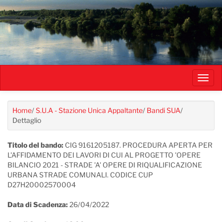
Salta
al
contenuto
principale
Toggl
navig
Home
/
S.U.A - Stazione Unica Appaltante
/
Bandi SUA
/
Dettaglio
Titolo del bando:
CIG 9161205187. PROCEDURA APERTA PER
L'AFFIDAMENTO DEI LAVORI DI CUI AL PROGETTO 'OPERE
BILANCIO 2021 - STRADE 'A' OPERE DI RIQUALIFICAZIONE
URBANA STRADE COMUNALI. CODICE CUP
D27H20002570004
Data di Scadenza:
26/04/2022