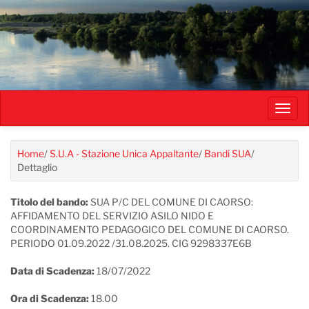
Salta
al
contenuto
principale
Toggl
navig
Home
/
S.U.A - Stazione Unica Appaltante
/
Bandi SUA
/
Dettaglio
Titolo del bando:
SUA P/C DEL COMUNE DI CAORSO:
AFFIDAMENTO DEL SERVIZIO ASILO NIDO E
COORDINAMENTO PEDAGOGICO DEL COMUNE DI CAORSO.
PERIODO 01.09.2022 /31.08.2025. CIG 9298337E6B
Data di Scadenza:
18/07/2022
Ora di Scadenza:
18.00