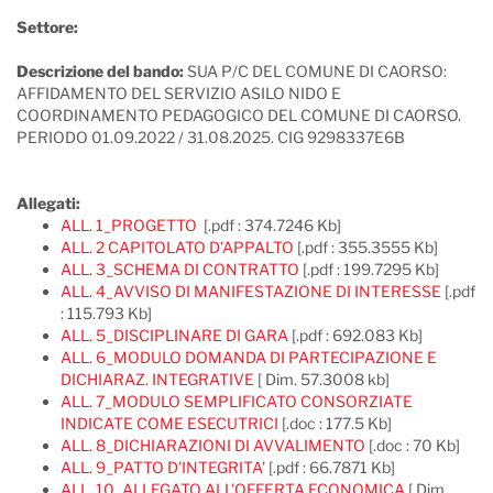
Settore:
Descrizione del bando:
SUA P/C DEL COMUNE DI CAORSO:
AFFIDAMENTO DEL SERVIZIO ASILO NIDO E
COORDINAMENTO PEDAGOGICO DEL COMUNE DI CAORSO.
PERIODO 01.09.2022 / 31.08.2025. CIG 9298337E6B
Allegati:
ALL. 1_PROGETTO
[.pdf : 374.7246 Kb]
ALL. 2 CAPITOLATO D'APPALTO
[.pdf : 355.3555 Kb]
ALL. 3_SCHEMA DI CONTRATTO
[.pdf : 199.7295 Kb]
ALL. 4_AVVISO DI MANIFESTAZIONE DI INTERESSE
[.pdf
: 115.793 Kb]
ALL. 5_DISCIPLINARE DI GARA
[.pdf : 692.083 Kb]
ALL. 6_MODULO DOMANDA DI PARTECIPAZIONE E
DICHIARAZ. INTEGRATIVE
[ Dim. 57.3008 kb]
ALL. 7_MODULO SEMPLIFICATO CONSORZIATE
INDICATE COME ESECUTRICI
[.doc : 177.5 Kb]
ALL. 8_DICHIARAZIONI DI AVVALIMENTO
[.doc : 70 Kb]
ALL. 9_PATTO D'INTEGRITA'
[.pdf : 66.7871 Kb]
ALL. 10_ALLEGATO ALL'OFFERTA ECONOMICA
[ Dim.