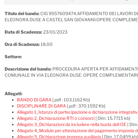
Titolo del bando:
CIG 9557609474.AFFIDAMENTO DEI LAVORI D
ELEONORA DUSE A CASTEL SAN GIOVANNI:OPERE COMPLEMEN
Data di Scadenza:
23/01/2023
Ora di Scadenza:
18.00
Settore:
Descrizione del bando:
PROCEDURA APERTA PER AFFIDAMENTO D
COMUNALE IN VIA ELEONORA DUSE: OPERE COMPLEMENTARI 
Allegati:
BANDO DI GARA
[.pdf : 103.1162 Kb]
DISCIPLINARE DI GARA
[.pdf : 370.1592 Kb]
Allegato 1_Istanza di partecipazione e dichiarazione integrati
Allegato 2_Dichiarazione RTI o consorzi
[ Dim. 15.7715 kb]
Allegato 3_Dichiarazioni da includere nella busta dell OE
[ Dim
Allegato 4_Modulo per attestazione del pagamento imposta di
Allegato 5_Dichiarazione impresa ausiliaria
[ Dim. 17.0459 kb]