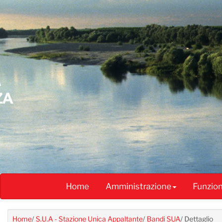
Salta
al
contenuto
principale
Home
Amministrazione
Funzio
Home
/
S.U.A - Stazione Unica Appaltante
/
Bandi SUA
/
Dettaglio