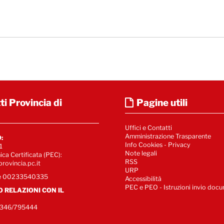
i Provincia di
Pagine utili
Uffici e Contatti
Amministrazione Trasparente
:
Info Cookies
-
Privacy
1
Note legali
ica Certificata (PEC):
RSS
rovincia.pc.it
URP
le 00233540335
Accessibilità
PEC e PEO - Istruzioni invio doc
IO RELAZIONI CON IL
5346/795444