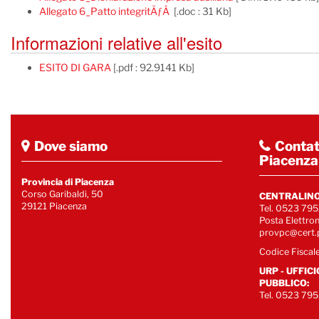
Allegato 6_Patto integritÃƒÂ
[.doc : 31 Kb]
Informazioni relative all'esito
ESITO DI GARA
[.pdf : 92.9141 Kb]
Dove siamo
Contatt
Piacenza
Provincia di Piacenza
Corso Garibaldi, 50
CENTRALINO
29121 Piacenza
Tel. 0523 795
Posta Elettron
provpc@cert.p
Codice Fisca
URP - UFFIC
PUBBLICO:
Tel. 0523 79