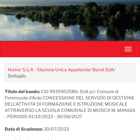
Salta
al
contenuto
principale
Toggl
navig
Home
/
S.U.A - Stazione Unica Appaltante
/
Bandi SUA
/
Dettaglio
Titolo del bando:
CIG 99359025B6. SUA p/c Comune di
Fiorenzuola d'Arda CONCESSIONE DEL SERVIZIO DI GESTIONE
DELL'ATTIVITA' DI FORMAZIONE E ISTRUZIONE MUSICALE
ATTRAVERSO LA SCUOLA COMUNALE DI MUSICA M. MANGIA
- PERIODO 01/10/2023 - 30/06/2027
Data di Scadenza:
20/07/2023