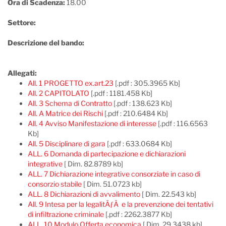
Ora di Scadenza:
18.00
Settore:
Descrizione del bando:
Allegati:
All. 1 PROGETTO ex.art.23
[.pdf : 305.3965 Kb]
All. 2 CAPITOLATO
[.pdf : 1181.458 Kb]
All. 3 Schema di Contratto
[.pdf : 138.623 Kb]
All. A Matrice dei Rischi
[.pdf : 210.6484 Kb]
All. 4 Avviso Manifestazione di interesse
[.pdf : 116.6563
Kb]
All. 5 Disciplinare di gara
[.pdf : 633.0684 Kb]
ALL. 6 Domanda di partecipazione e dichiarazioni
integrative
[ Dim. 82.8789 kb]
ALL. 7 Dichiarazione integrative consorziate in caso di
consorzio stabile
[ Dim. 51.0723 kb]
ALL. 8 Dichiarazioni di avvalimento
[ Dim. 22.543 kb]
All. 9 Intesa per la legalitÃƒÂ e la prevenzione dei tentativi
di infiltrazione criminale
[.pdf : 2262.3877 Kb]
ALL. 10 Modulo Offerta economica
[ Dim. 29.3438 kb]