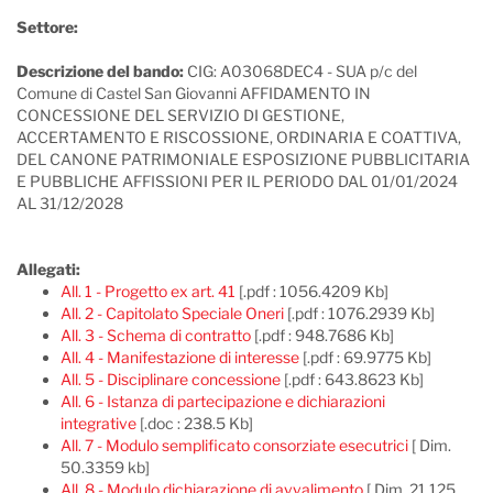
Settore:
Descrizione del bando:
CIG: A03068DEC4 - SUA p/c del
Comune di Castel San Giovanni AFFIDAMENTO IN
CONCESSIONE DEL SERVIZIO DI GESTIONE,
ACCERTAMENTO E RISCOSSIONE, ORDINARIA E COATTIVA,
DEL CANONE PATRIMONIALE ESPOSIZIONE PUBBLICITARIA
E PUBBLICHE AFFISSIONI PER IL PERIODO DAL 01/01/2024
AL 31/12/2028
Allegati:
All. 1 - Progetto ex art. 41
[.pdf : 1056.4209 Kb]
All. 2 - Capitolato Speciale Oneri
[.pdf : 1076.2939 Kb]
All. 3 - Schema di contratto
[.pdf : 948.7686 Kb]
All. 4 - Manifestazione di interesse
[.pdf : 69.9775 Kb]
All. 5 - Disciplinare concessione
[.pdf : 643.8623 Kb]
All. 6 - Istanza di partecipazione e dichiarazioni
integrative
[.doc : 238.5 Kb]
All. 7 - Modulo semplificato consorziate esecutrici
[ Dim.
50.3359 kb]
All. 8 - Modulo dichiarazione di avvalimento
[ Dim. 21.125