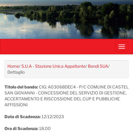
Salta
al
contenuto
principale
Toggl
navig
Home
/
S.U.A - Stazione Unica Appaltante
/
Bandi SUA
/
Dettaglio
Titolo del bando:
CIG: A03068DEC4 - P/C COMUNE DI CASTEL
SAN GIOVANNI - CONCESSIONE DEL SERVIZIO DI GESTIONE,
ACCERTAMENTO E RISCOSSIONE DEL CUP E PUBBLICHE
AFFISSIONI
Data di Scadenza:
12/12/2023
Ora di Scadenza:
18.00