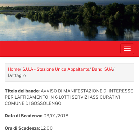
Salta
al
contenuto
principale
Toggl
navig
Home
/
S.U.A - Stazione Unica Appaltante
/
Bandi SUA
/
Dettaglio
Titolo del bando:
AVVISO DI MANIFESTAZIONE DI INTERESSE
PER L'AFFIDAMENTO IN 6 LOTTI SERVIZI ASSICURATIVI
COMUNE DI GOSSOLENGO
Data di Scadenza:
03/01/2018
Ora di Scadenza:
12.00