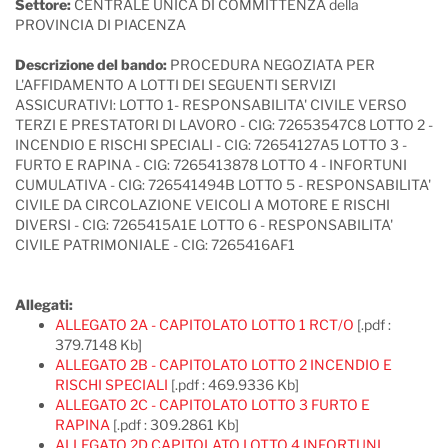
Settore:
CENTRALE UNICA DI COMMITTENZA della
PROVINCIA DI PIACENZA
Descrizione del bando:
PROCEDURA NEGOZIATA PER
L'AFFIDAMENTO A LOTTI DEI SEGUENTI SERVIZI
ASSICURATIVI: LOTTO 1- RESPONSABILITA' CIVILE VERSO
TERZI E PRESTATORI DI LAVORO - CIG: 72653547C8 LOTTO 2 -
INCENDIO E RISCHI SPECIALI - CIG: 72654127A5 LOTTO 3 -
FURTO E RAPINA - CIG: 7265413878 LOTTO 4 - INFORTUNI
CUMULATIVA - CIG: 726541494B LOTTO 5 - RESPONSABILITA'
CIVILE DA CIRCOLAZIONE VEICOLI A MOTORE E RISCHI
DIVERSI - CIG: 7265415A1E LOTTO 6 - RESPONSABILITA'
CIVILE PATRIMONIALE - CIG: 7265416AF1
Allegati:
ALLEGATO 2A - CAPITOLATO LOTTO 1 RCT/O
[.pdf :
379.7148 Kb]
ALLEGATO 2B - CAPITOLATO LOTTO 2 INCENDIO E
RISCHI SPECIALI
[.pdf : 469.9336 Kb]
ALLEGATO 2C - CAPITOLATO LOTTO 3 FURTO E
RAPINA
[.pdf : 309.2861 Kb]
ALLEGATO 2D CAPITOLATO LOTTO 4 INFORTUNI