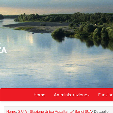
Salta
al
contenuto
principale
Home
Amministrazione
Funzio
Home
/
S.U.A - Stazione Unica Appaltante
/
Bandi SUA
/
Dettaglio