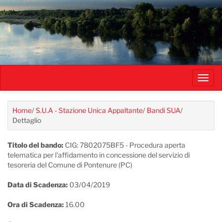
Salta
al
contenuto
principale
Toggl
navig
Home
/
S.U.A - Stazione Unica Appaltante
/
Bandi SUA
/
Dettaglio
Titolo del bando:
CIG: 7802075BF5 - Procedura aperta
telematica per l'affidamento in concessione del servizio di
tesoreria del Comune di Pontenure (PC)
Data di Scadenza:
03/04/2019
Ora di Scadenza:
16.00