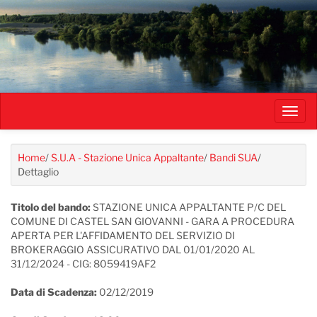
Salta
al
contenuto
principale
Toggl
navig
Home
/
S.U.A - Stazione Unica Appaltante
/
Bandi SUA
/
Dettaglio
Titolo del bando:
STAZIONE UNICA APPALTANTE P/C DEL
COMUNE DI CASTEL SAN GIOVANNI - GARA A PROCEDURA
APERTA PER L'AFFIDAMENTO DEL SERVIZIO DI
BROKERAGGIO ASSICURATIVO DAL 01/01/2020 AL
31/12/2024 - CIG: 8059419AF2
Data di Scadenza:
02/12/2019