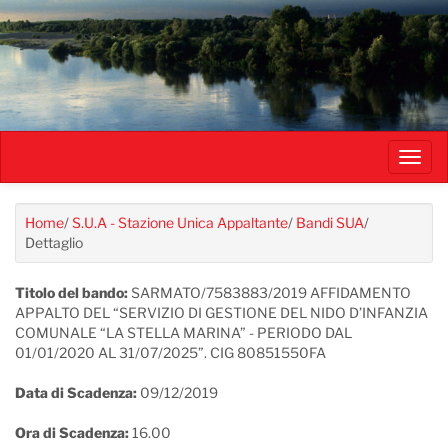
Salta
al
contenuto
principale
Toggl
navig
Home
/
S.U.A - Stazione Unica Appaltante
/
Bandi SUA
/
Dettaglio
Titolo del bando:
SARMATO/7583883/2019 AFFIDAMENTO
APPALTO DEL “SERVIZIO DI GESTIONE DEL NIDO D’INFANZIA
COMUNALE “LA STELLA MARINA” - PERIODO DAL
01/01/2020 AL 31/07/2025”. CIG 80851550FA
Data di Scadenza:
09/12/2019
Ora di Scadenza:
16.00