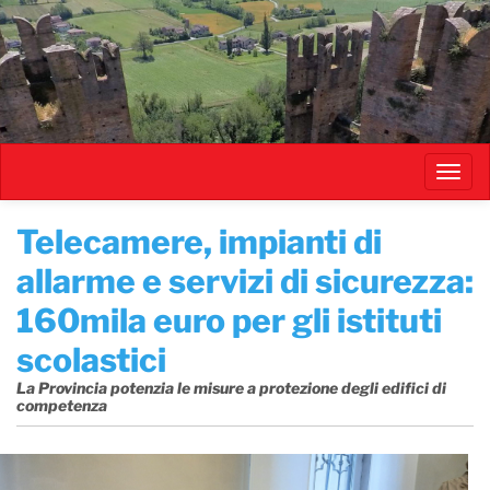
Salta
al
contenuto
principale
Toggl
navig
​Telecamere, impianti di
allarme e servizi di sicurezza:
160mila euro per gli istituti
scolastici
La Provincia potenzia le misure a protezione degli edifici di
competenza