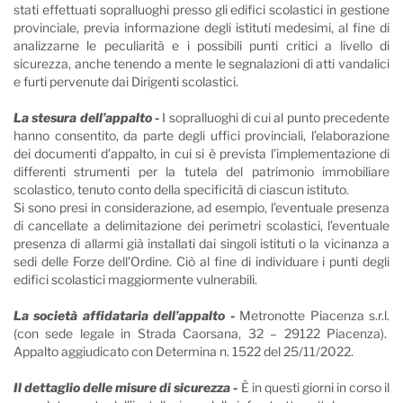
stati effettuati sopralluoghi presso gli edifici scolastici in gestione
provinciale, previa informazione degli istituti medesimi, al fine di
analizzarne le peculiarità e i possibili punti critici a livello di
sicurezza, anche tenendo a mente le segnalazioni di atti vandalici
e furti pervenute dai Dirigenti scolastici.
La stesura dell’appalto -
I sopralluoghi di cui al punto precedente
hanno consentito, da parte degli uffici provinciali, l’elaborazione
dei documenti d’appalto, in cui si è prevista l’implementazione di
differenti strumenti per la tutela del patrimonio immobiliare
scolastico, tenuto conto della specificità di ciascun istituto.
Si sono presi in considerazione, ad esempio, l’eventuale presenza
di cancellate a delimitazione dei perimetri scolastici, l’eventuale
presenza di allarmi già installati dai singoli istituti o la vicinanza a
sedi delle Forze dell’Ordine. Ciò al fine di individuare i punti degli
edifici scolastici maggiormente vulnerabili.
La società affidataria dell’appalto -
Metronotte Piacenza s.r.l.
(con sede legale in Strada Caorsana, 32 – 29122 Piacenza).
Appalto aggiudicato con Determina n. 1522 del 25/11/2022.
Il dettaglio delle misure di sicurezza -
È in questi giorni in corso il