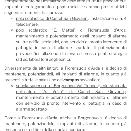
completamento dell’installazione delle infrastrutture (telecamere,
impianti di collegamento e ponti radio) e saranno presto attivi i
seguenti strumenti di sicurezza:
polo scolastico di Castel San Giovanni
: installazione di n. 4
telecamere;
polo scolastico “E. Mattei” di Fiorenzuola d’Arda
:
mantenimento e potenziamento degli impianti di allarme
sui tre edifici scolastici, con servizio di pronto intervento di
pattuglia in caso di allarme scattato. Il potenziamento
prevede l’installazione di rilevatori presso punti strategici
(ad es. laboratori) degli edifici.
Diversamente da altri istituti, a Fiorenzuola d’Arda si è deciso di
mantenere, potenziandoli, gli impianti di allarme, in quanto già
presenti in tutte le palazzine del
campus
scolastico;
scuola superiore di Borgonovo Val Tidone (sede staccata
dell’istituto “A. Volta” di Castel San Giovanni)
:
mantenimento e potenziamento dell’impianto di allarme
con servizio di pronto intervento di pattuglia in caso di
allarme scattato.
Come a Fiorenzuola d’Arda, anche a Borgonovo si è deciso di
mantenere, potenziandolo, l’impianto di allarme, in quanto già
presente nell’edificio della scuola superiore;