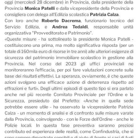
oggi (mercoledì 28 dicembre) in Provincia, dalla presidente della
Provincia
Monica Patelli
e dalla vicepresidente della Provincia e
consigliera con delega all’Edilizia scolastica
Patrizia Calza
.
Con loro anche
Roberto Dacrema
, funzionario tecnico del
Servizio Edilizia, e
Andrea Tedaldi
, responsabile unità
organizzativa "Provveditorato e Patrimonio".
«Queste misure - ha sottolineato la presidente Monica Patelli -
costituiscono una prima, ma molto significativa risposta (per un
totale di 160mila euro di risorse in tre anni) alle ulteriori esigenze di
sicurezza del patrimonio immobiliare scolastico in gestione alla
Provincia. Nel corso del 2023 gli uffici provinciali ne
monitoreranno l’efficacia, per poi fare valutazioni concrete sulla
base dei risultati effettivi. La speranza, ovviamente, è che queste
azioni svolgano una efficace azione di deterrenza rispetto ad
effrazioni e furti». Degli ultimi episodi di questo tipo si era parlato
anche nel più recente Comitato Provinciale per l'Ordine e la
Sicurezza, presieduto dal Prefetto: «Anche in quella sede
potrebbe essere utile - ha osservato la vicepresidente Patrizia
Calza - un momento di analisi e di confronto sulle misure varate
dalla Provincia, coinvolgendo - con le Forze dell’Ordine - anche le
Polizie locali. In questa fase preventiva saranno preziosi
contributo ed esperienza delle realtà, come Confindustria, che si
sono sempre dimostrate sensibili e di aiuto di fronte ai casi di furti