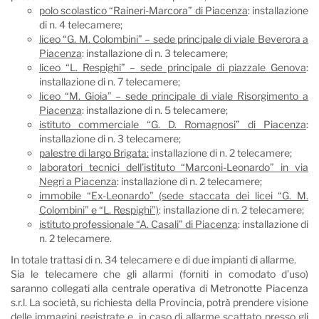
polo scolastico “Raineri-Marcora” di Piacenza
: installazione
di n. 4 telecamere;
liceo “G. M. Colombini” – sede principale di viale Beverora a
Piacenza
: installazione di n. 3 telecamere;
liceo “L. Respighi” – sede principale di piazzale Genova
:
installazione di n. 7 telecamere;
liceo “M. Gioia” – sede principale di viale Risorgimento a
Piacenza
: installazione di n. 5 telecamere;
istituto commerciale “G. D. Romagnosi” di Piacenza
:
installazione di n. 3 telecamere;
palestre di largo Brigata:
installazione di n. 2 telecamere;
laboratori tecnici dell’istituto “Marconi-Leonardo” in via
Negri a Piacenza
: installazione di n. 2 telecamere;
immobile “Ex-Leonardo” (sede staccata dei licei “G. M.
Colombini” e “L. Respighi”)
: installazione di n. 2 telecamere;
istituto professionale “A. Casali” di Piacenza
: installazione di
n. 2 telecamere.
In totale trattasi di n. 34 telecamere e di due impianti di allarme.
Sia le telecamere che gli allarmi (forniti in comodato d’uso)
saranno collegati alla centrale operativa di Metronotte Piacenza
s.r.l. La società, su richiesta della Provincia, potrà prendere visione
delle immagini registrate e, in caso di allarme scattato presso gli