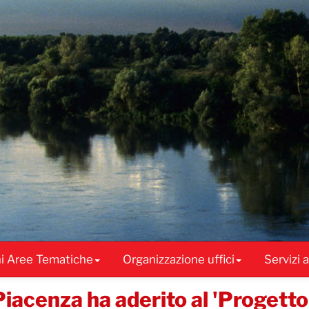
ni Aree Tematiche
Organizzazione uffici
Servizi 
acenza ha aderito al 'Progetto d