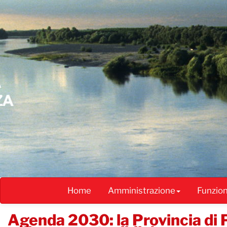
Salta
al
contenuto
principale
Home
Amministrazione
Funzio
Agenda 2030: la Provincia di Pi