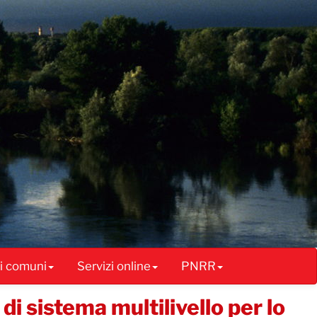
ai comuni
Servizi online
PNRR
i sistema multilivello per lo