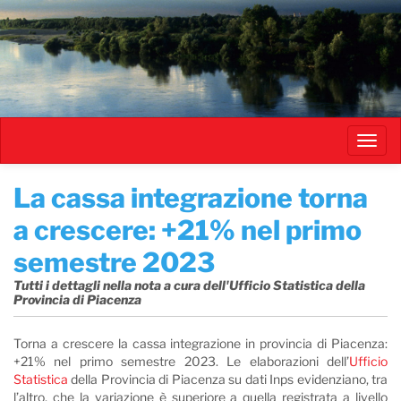
Salta
al
contenuto
principale
Toggl
navig
​La cassa integrazione torna
a crescere: +21% nel primo
semestre 2023
Tutti i dettagli nella nota a cura dell'Ufficio Statistica della
Provincia di Piacenza
Torna a crescere la cassa integrazione in provincia di Piacenza:
+21% nel primo semestre 2023. Le elaborazioni
dell’
Ufficio
Statistica
della Provincia di Piacenza su dati Inps
evidenziano, tra
l’altro, che la variazione è superiore a quella registrata a livello